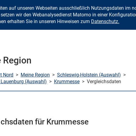
eiten auf unseren Webseiten ausschließlich Nutzungsdaten im
Zum Inhalt springen
setzen wir den Webanalysedienst Matomo in einer Konfiguration 
nen erhalten Sie in unseren Hinweisen zum
Datenschutz.
 Region
mt Nord
>
Meine Region
>
Schleswig-Holstein (Auswahl)
>
 Lauenburg (Auswahl)
>
Krummesse
>
Vergleichsdaten
ichsdaten für Krummesse