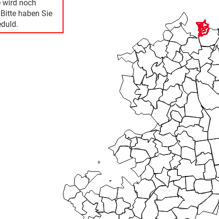
e wird noch
 Bitte haben Sie
duld.
Mikrozensus)