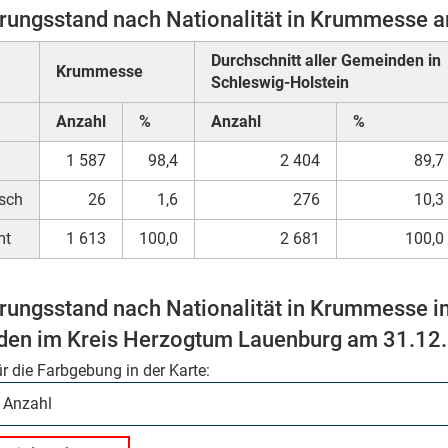
rungsstand nach Nationalität in Krummesse 
Durchschnitt aller Gemeinden in
Krummesse
Schleswig-Holstein
Anzahl
%
Anzahl
%
1 587
98,4
2 404
89,7
sch
26
1,6
276
10,3
mt
1 613
100,0
2 681
100,0
rungsstand nach Nationalität in Krummesse i
en im Kreis Herzogtum Lauenburg am 31.12
ür die Farbgebung in der Karte: