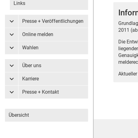
Links
Infor
Presse + Veröffentlichungen
Grundlag
Untermenü Presse + Veröffentlichungen
2011 (ab
Online melden
Untermenü Online melden
Die Entw
Wahlen
liegende
Untermenü Wahlen
Genauigk
melderec
Über uns
Untermenü Über uns
Aktueller
Karriere
Untermenü Karriere
Presse + Kontakt
Untermenü Presse + Kontakt
Übersicht