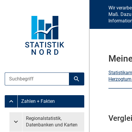
Wir verarb
Maß. Dazu 
Informatio
Meine
Statistika
Suche
Herzogtum
Suche starten
Zahlen + Fakten
Untermenü Zahlen + Fakten
Vergle
Untermenü überspringen
Regionalstatistik,
Untermenü Regionalstatistik, Datenbanken und Karten
Datenbanken und Karten