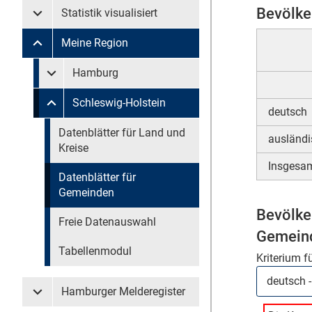
Bevölke
Statistik visualisiert
Untermenü Statistik visualisiert
Meine Region
Untermenü Meine Region
Untermenü überspringen
Hamburg
Untermenü Meine Region Hamburg
Schleswig-Holstein
Untermenü Meine Region Schleswig-Holstein
deutsch
Untermenü überspringen
Datenblätter für Land und
ausländi
Kreise
Insgesa
Datenblätter für
Gemeinden
Bevölke
Freie Datenauswahl
Gemeind
Tabellenmodul
Kriterium f
Hamburger Melderegister
Untermenü Hamburger Melderegister