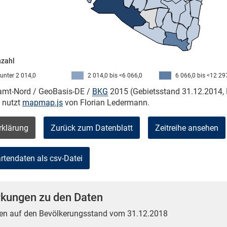
nzahl
unter 2 014,0
2 014,0 bis <6 066,0
6 066,0 bis <12 29
kamt-Nord / GeoBasis-DE /
BKG
2015 (Gebietsstand 31.12.2014, 
e nutzt
mapmap.js
von Florian Ledermann.
rklärung
Zurück zum Datenblatt
Zeitreihe ansehen
kungen zu den Daten
en auf den Bevölkerungsstand vom 31.12.2018