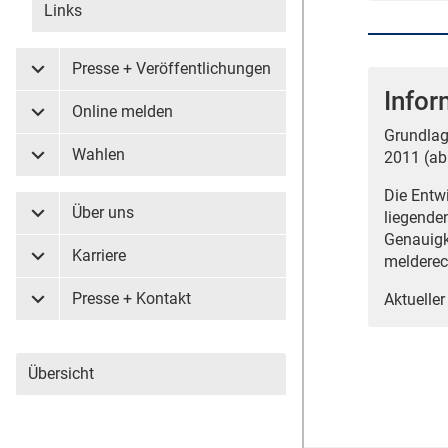
Links
Presse + Veröffentlichungen
Untermenü Presse + Veröffentlichungen
Infor
Online melden
Untermenü Online melden
Grundlag
Wahlen
2011 (ab
Untermenü Wahlen
Die Entw
Über uns
liegende
Untermenü Über uns
Genauigk
Karriere
melderec
Untermenü Karriere
Presse + Kontakt
Aktueller
Untermenü Presse + Kontakt
Übersicht