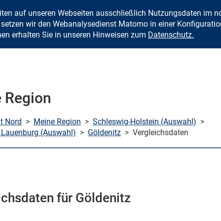
eiten auf unseren Webseiten ausschließlich Nutzungsdaten im
Zum Inhalt springen
setzen wir den Webanalysedienst Matomo in einer Konfiguration 
nen erhalten Sie in unseren Hinweisen zum
Datenschutz.
 Region
mt Nord
>
Meine Region
>
Schleswig-Holstein (Auswahl)
>
 Lauenburg (Auswahl)
>
Göldenitz
>
Vergleichsdaten
ichsdaten für Göldenitz