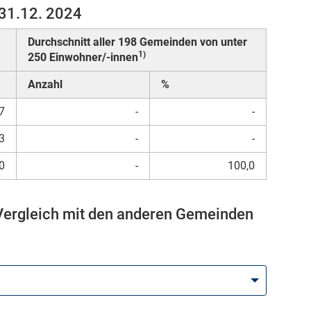
 31.12. 2024
Durchschnitt aller 198 Gemeinden von unter
1)
250 Einwohner/-innen
Anzahl
%
7
-
-
3
-
-
0
-
100,0
 Vergleich mit den anderen Gemeinden