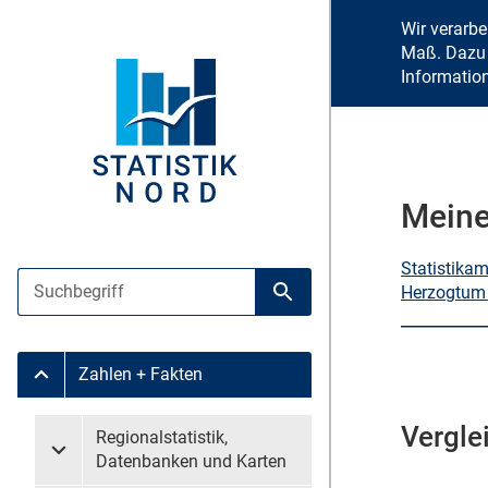
Wir verarb
Maß. Dazu 
Informatio
Meine
Statistika
Suche
Herzogtum
Suche starten
Zahlen + Fakten
Untermenü Zahlen + Fakten
Vergle
Untermenü überspringen
Regionalstatistik,
Untermenü Regionalstatistik, Datenbanken und Karten
Datenbanken und Karten