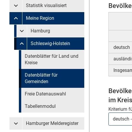
Bevölke
Statistik visualisiert
Untermenü Statistik visualisiert
Meine Region
Untermenü Meine Region
Untermenü überspringen
Hamburg
Untermenü Meine Region Hamburg
Schleswig-Holstein
Untermenü Meine Region Schleswig-Holstein
deutsch
Untermenü überspringen
Datenblätter für Land und
ausländi
Kreise
Insgesa
Datenblätter für
Gemeinden
Bevölke
Freie Datenauswahl
im Krei
Tabellenmodul
Kriterium f
Hamburger Melderegister
Untermenü Hamburger Melderegister