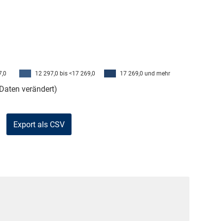
7,0
12 297,0 bis <17 269,0
17 269,0 und mehr
Daten verändert)
Export als CSV