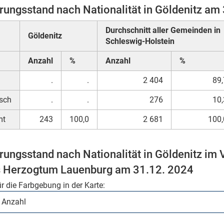
rungsstand nach Nationalität in Göldenitz am
Durchschnitt aller Gemeinden in
Göldenitz
Schleswig-Holstein
Anzahl
%
Anzahl
%
.
.
2 404
89,
sch
.
.
276
10,
mt
243
100,0
2 681
100,
rungsstand nach Nationalität in Göldenitz im
s Herzogtum Lauenburg am 31.12. 2024
ür die Farbgebung in der Karte: