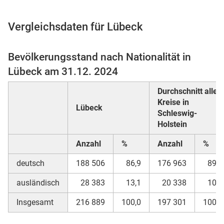
Vergleichsdaten für Lübeck
 Karten
Bevölkerungsstand nach Nationalität in
Lübeck am 31.12. 2024
Durchschnitt aller
Kreise in
Lübeck
Schleswig-
Holstein
Anzahl
%
Anzahl
%
n
deutsch
188 506
86,9
176 963
89,7
ausländisch
28 383
13,1
20 338
10,3
Insgesamt
216 889
100,0
197 301
100,0