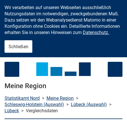
Wir verarbeiten auf unseren Webseiten ausschließlich
Zum Inhalt springen
Nutzungsdaten im notwendigen, zweckgebundenen Maß.
Dazu setzen wir den Webanalysedienst Matomo in einer
Konfiguration ohne Cookies ein. Detaillierte Informationen
erhalten Sie in unseren Hinweisen zum
Datenschutz.
Schließen
Menü öffnen
Meine Region
Statistikamt Nord
>
Meine Region
>
Schleswig-Holstein (Auswahl)
>
Lübeck (Auswahl)
>
Lübeck
>
Vergleichsdaten
che starten