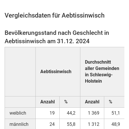
Vergleichsdaten für Aebtissinwisch
 Karten
Bevölkerungsstand nach Geschlecht in
Aebtissinwisch am 31.12. 2024
Durchschnitt
aller Gemeinden
Aebtissinwisch
in Schleswig-
Holstein
n
Anzahl
%
Anzahl
%
weiblich
19
44,2
1 369
51,1
männlich
24
55,8
1 312
48,9