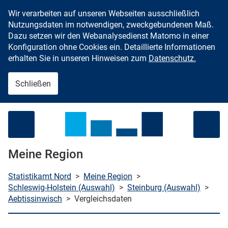
Wir verarbeiten auf unseren Webseiten ausschließlich
Zum Inhalt springen
Nutzungsdaten im notwendigen, zweckgebundenen Maß.
Dazu setzen wir den Webanalysedienst Matomo in einer
Konfiguration ohne Cookies ein. Detaillierte Informationen
erhalten Sie in unseren Hinweisen zum
Datenschutz.
Schließen
Menü öffnen
Meine Region
Statistikamt Nord
>
Meine Region
>
Schleswig-Holstein (Auswahl)
>
Steinburg (Auswahl)
>
Aebtissinwisch
>
Vergleichsdaten
che starten