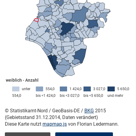
skosten
n
weiblich - Anzahl
unter
554,0
1 424,0
3 027,0
5 650,0
554,0
bis <1 424,0
bis <3 027,0
bis <5 650,0
und mehr
nst
© Statistikamt-Nord / GeoBasis-DE /
BKG
2015
(Gebietsstand 31.12.2014, Daten verändert)
Diese Karte nutzt
mapmap.js
von Florian Ledermann.