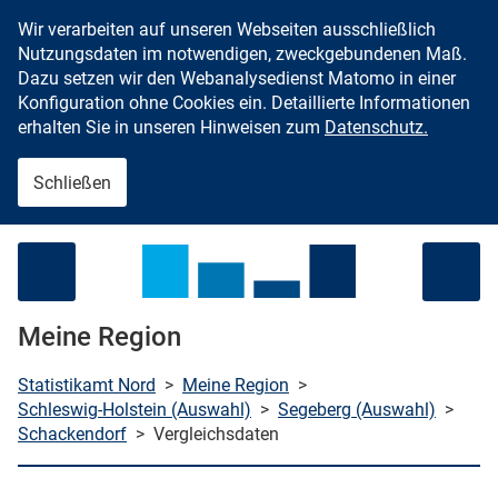
Wir verarbeiten auf unseren Webseiten ausschließlich
Zum Inhalt springen
Nutzungsdaten im notwendigen, zweckgebundenen Maß.
Dazu setzen wir den Webanalysedienst Matomo in einer
Konfiguration ohne Cookies ein. Detaillierte Informationen
erhalten Sie in unseren Hinweisen zum
Datenschutz.
Schließen
Menü öffnen
Meine Region
Statistikamt Nord
>
Meine Region
>
Schleswig-Holstein (Auswahl)
>
Segeberg (Auswahl)
>
Schackendorf
>
Vergleichsdaten
che starten