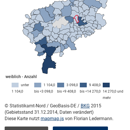
skosten
n
weiblich - Anzahl
unter
1 104,0
3 098,0
9 408,0
1 104,0
bis <3 098,0
bis <9 408,0
bis <14 270,0
14 270,0 und
nst
mehr
© Statistikamt-Nord / GeoBasis-DE /
BKG
2015
(Gebietsstand 31.12.2014, Daten verändert)
Diese Karte nutzt
mapmap.js
von Florian Ledermann.