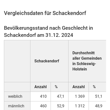
Vergleichsdaten für Schackendorf
 Karten
Bevölkerungsstand nach Geschlecht in
Schackendorf am 31.12. 2024
Durchschnitt
aller Gemeinden
Schackendorf
in Schleswig-
Holstein
n
Anzahl
%
Anzahl
%
weiblich
410
47,1
1 369
51,1
männlich
460
52,9
1 312
48,9