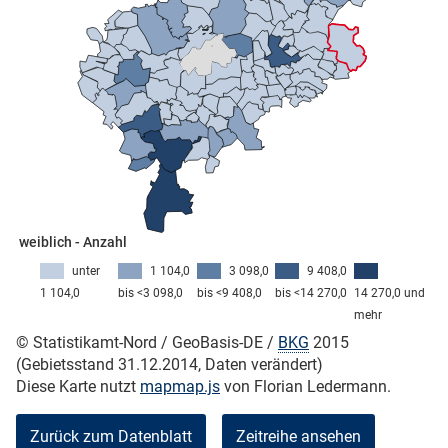
skosten
n
weiblich - Anzahl
unter
1 104,0
3 098,0
9 408,0
1 104,0
bis <3 098,0
bis <9 408,0
bis <14 270,0
14 270,0 und
mehr
nst
© Statistikamt-Nord / GeoBasis-DE /
BKG
2015
(Gebietsstand 31.12.2014, Daten verändert)
Diese Karte nutzt
mapmap.js
von Florian Ledermann.
Zurück zum Datenblatt
Zeitreihe ansehen