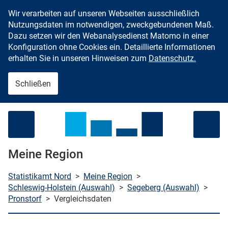
Wir verarbeiten auf unseren Webseiten ausschließlich
Zum Inhalt springen
Nutzungsdaten im notwendigen, zweckgebundenen Maß.
Dazu setzen wir den Webanalysedienst Matomo in einer
Konfiguration ohne Cookies ein. Detaillierte Informationen
erhalten Sie in unseren Hinweisen zum
Datenschutz.
Schließen
Menü öffnen
Meine Region
Statistikamt Nord
>
Meine Region
>
Schleswig-Holstein (Auswahl)
>
Segeberg (Auswahl)
>
Pronstorf
>
Vergleichsdaten
che starten