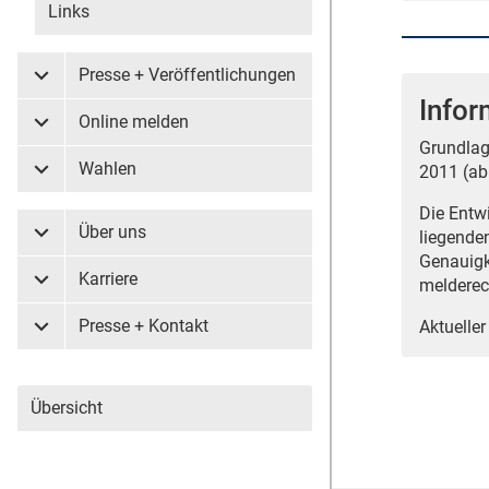
Links
Presse + Veröffentlichungen
Untermenü Presse + Veröffentlichungen
Infor
Online melden
Untermenü Online melden
Grundlag
Wahlen
2011 (ab
Untermenü Wahlen
Die Entw
Über uns
liegende
Untermenü Über uns
Genauigk
Karriere
melderec
Untermenü Karriere
Presse + Kontakt
Aktueller
Untermenü Presse + Kontakt
Übersicht