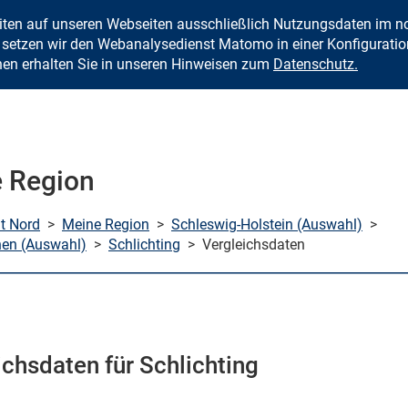
eiten auf unseren Webseiten ausschließlich Nutzungsdaten im
Zum Inhalt springen
setzen wir den Webanalysedienst Matomo in einer Konfiguration 
nen erhalten Sie in unseren Hinweisen zum
Datenschutz.
 Region
mt Nord
>
Meine Region
>
Schleswig-Holstein (Auswahl)
>
en (Auswahl)
>
Schlichting
>
Vergleichsdaten
ichsdaten für Schlichting