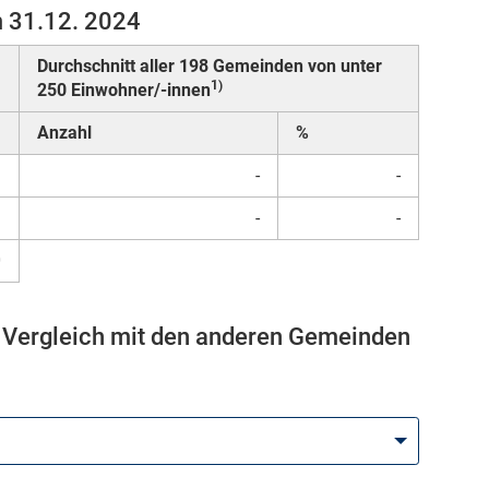
m 31.12. 2024
Durchschnitt aller 198 Gemeinden von unter
1)
250 Einwohner/-innen
Anzahl
%
1
-
-
9
-
-
0
m Vergleich mit den anderen Gemeinden