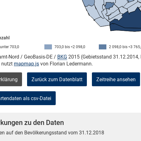
nzahl
unter 703,0
703,0 bis <2 098,0
2 098,0 bis <3 765
kamt-Nord / GeoBasis-DE /
BKG
2015 (Gebietsstand 31.12.2014, 
e nutzt
mapmap.js
von Florian Ledermann.
rklärung
Zurück zum Datenblatt
Zeitreihe ansehen
kungen zu den Daten
en auf den Bevölkerungsstand vom 31.12.2018