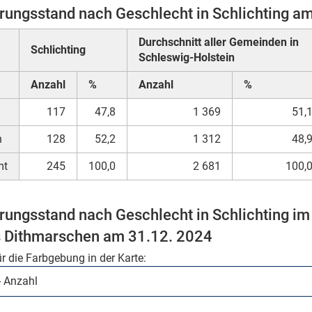
rungsstand nach Geschlecht in Schlichting a
Durchschnitt aller Gemeinden in
Schlichting
Schleswig-Holstein
Anzahl
%
Anzahl
%
117
47,8
1 369
51,
h
128
52,2
1 312
48,
mt
245
100,0
2 681
100,
rungsstand nach Geschlecht in Schlichting i
s Dithmarschen am 31.12. 2024
ür die Farbgebung in der Karte: