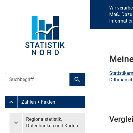
Wir verarb
Maß. Dazu 
Informatio
Meine
Statistika
Suche
Dithmarsch
Suche starten
Zahlen + Fakten
Untermenü Zahlen + Fakten
Vergle
Untermenü überspringen
Regionalstatistik,
Untermenü Regionalstatistik, Datenbanken und Karten
Datenbanken und Karten