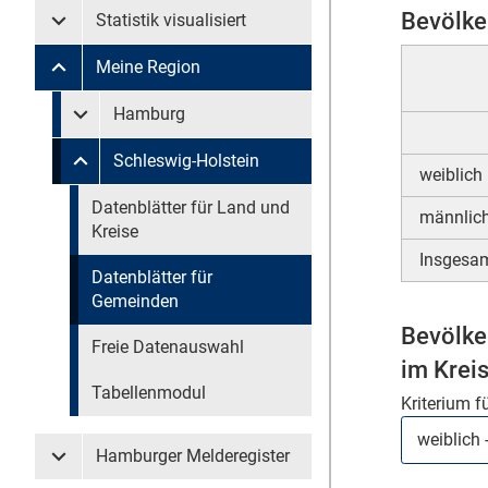
Bevölke
Statistik visualisiert
Untermenü Statistik visualisiert
Meine Region
Untermenü Meine Region
Untermenü überspringen
Hamburg
Untermenü Meine Region Hamburg
Schleswig-Holstein
Untermenü Meine Region Schleswig-Holstein
weiblich
Untermenü überspringen
Datenblätter für Land und
männlic
Kreise
Insgesa
Datenblätter für
Gemeinden
Bevölke
Freie Datenauswahl
im Krei
Tabellenmodul
Kriterium f
Hamburger Melderegister
Untermenü Hamburger Melderegister