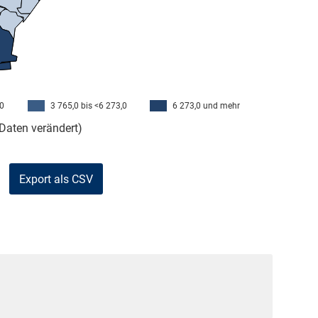
,0
3 765,0 bis <6 273,0
6 273,0 und mehr
Daten verändert)
Export als CSV