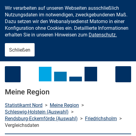
Wir verarbeiten auf unseren Webseiten ausschließlich
Zum Inhalt springen
Nutzungsdaten im notwendigen, zweckgebundenen Maß.
Dazu setzen wir den Webanalysedienst Matomo in einer
Konfiguration ohne Cookies ein. Detaillierte Informationen
erhalten Sie in unseren Hinweisen zum
Datenschutz.
Schließen
Menü öffnen
Meine Region
Statistikamt Nord
>
Meine Region
>
Schleswig-Holstein (Auswahl)
>
Rendsburg-Eckernförde (Auswahl)
>
Friedrichsholm
>
che starten
Vergleichsdaten