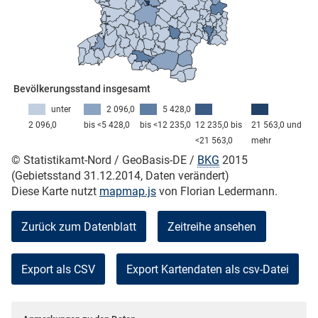
skosten
Bevölkerungsstand insgesamt
unter
2 096,0
5 428,0
2 096,0
bis <5 428,0
bis <12 235,0
12 235,0 bis
21 563,0 und
<21 563,0
mehr
© Statistikamt-Nord / GeoBasis-DE /
BKG
2015
n
(Gebietsstand 31.12.2014, Daten verändert)
Diese Karte nutzt
mapmap.js
von Florian Ledermann.
Zurück zum Datenblatt
Zeitreihe ansehen
nst
Export als CSV