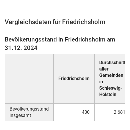
Vergleichsdaten für Friedrichsholm
 Karten
Bevölkerungsstand in Friedrichsholm am
31.12. 2024
Durchschnitt
aller
Gemeinden
Friedrichsholm
in
n
Schleswig-
Holstein
Bevölkerungsstand
400
2 681
insgesamt