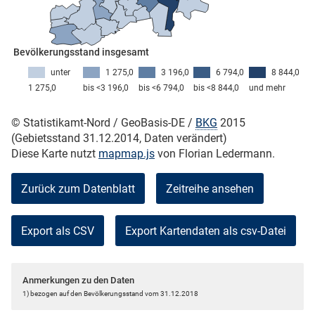
skosten
Bevölkerungsstand insgesamt
unter
1 275,0
3 196,0
6 794,0
8 844,0
1 275,0
bis <3 196,0
bis <6 794,0
bis <8 844,0
und mehr
© Statistikamt-Nord / GeoBasis-DE /
BKG
2015
(Gebietsstand 31.12.2014, Daten verändert)
Diese Karte nutzt
mapmap.js
von Florian Ledermann.
n
Zurück zum Datenblatt
Zeitreihe ansehen
nst
Export als CSV
Anmerkungen zu den Daten
1) bezogen auf den Bevölkerungsstand vom 31.12.2018