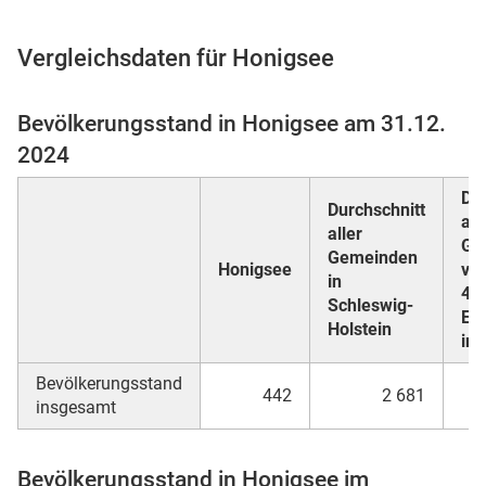
Vergleichsdaten für Honigsee
 Karten
Bevölkerungsstand in Honigsee am 31.12.
2024
Dur
Durchschnitt
all
aller
Ge
Gemeinden
Honigsee
von
in
49
Schleswig-
n
Ei
Holstein
in
Bevölkerungsstand
442
2 681
insgesamt
Bevölkerungsstand in Honigsee im