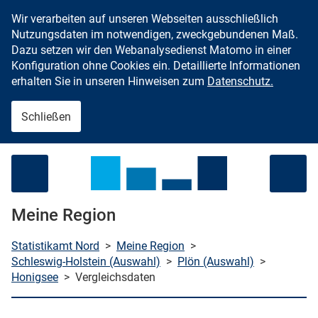
Wir verarbeiten auf unseren Webseiten ausschließlich
Zum Inhalt springen
Nutzungsdaten im notwendigen, zweckgebundenen Maß.
Dazu setzen wir den Webanalysedienst Matomo in einer
Konfiguration ohne Cookies ein. Detaillierte Informationen
erhalten Sie in unseren Hinweisen zum
Datenschutz.
Schließen
Menü öffnen
Meine Region
Statistikamt Nord
>
Meine Region
>
Schleswig-Holstein (Auswahl)
>
Plön (Auswahl)
>
Honigsee
>
Vergleichsdaten
che starten