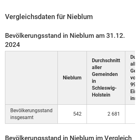
Vergleichsdaten für Nieblum
 Karten
Bevölkerungsstand in Nieblum am 31.12.
2024
Durc
Durchschnitt
alle
aller
Gem
Gemeinden
Nieblum
von 
in
999
Schleswig-
n
Ein
Holstein
inn
Bevölkerungsstand
542
2 681
insgesamt
Bevölkerungsstand in Nieblum im Vergleich