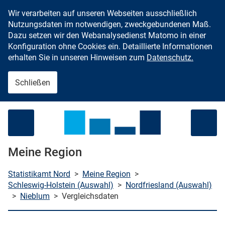
Wir verarbeiten auf unseren Webseiten ausschließlich
Zum Inhalt springen
Nutzungsdaten im notwendigen, zweckgebundenen Maß.
Dazu setzen wir den Webanalysedienst Matomo in einer
Konfiguration ohne Cookies ein. Detaillierte Informationen
erhalten Sie in unseren Hinweisen zum
Datenschutz.
Schließen
Menü öffnen
Meine Region
Statistikamt Nord
>
Meine Region
>
Schleswig-Holstein (Auswahl)
>
Nordfriesland (Auswahl)
>
Nieblum
>
Vergleichsdaten
che starten