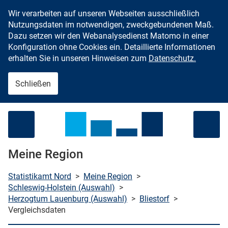
Wir verarbeiten auf unseren Webseiten ausschließlich
Zum Inhalt springen
Nutzungsdaten im notwendigen, zweckgebundenen Maß.
Dazu setzen wir den Webanalysedienst Matomo in einer
Konfiguration ohne Cookies ein. Detaillierte Informationen
erhalten Sie in unseren Hinweisen zum
Datenschutz.
Schließen
Menü öffnen
Meine Region
Statistikamt Nord
>
Meine Region
>
Schleswig-Holstein (Auswahl)
>
Herzogtum Lauenburg (Auswahl)
>
Bliestorf
>
che starten
Vergleichsdaten