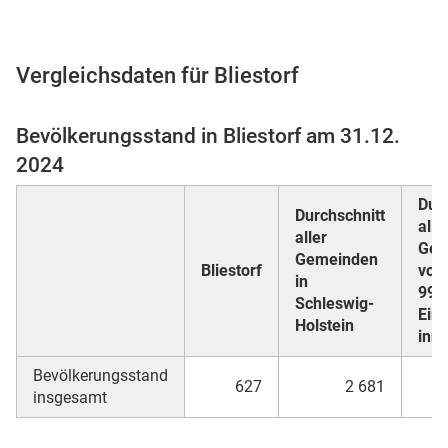
Vergleichsdaten für Bliestorf
 Karten
Bevölkerungsstand in Bliestorf am 31.12.
2024
Durc
Durchschnitt
alle
aller
Gem
Gemeinden
Bliestorf
von 
in
n
999
Schleswig-
Ein
Holstein
inn
Bevölkerungsstand
627
2 681
insgesamt