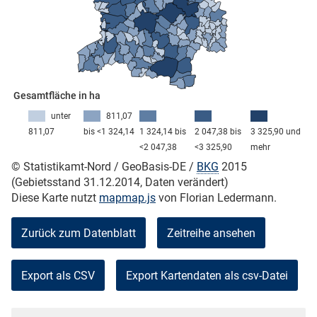
skosten
Gesamtfläche in ha
unter
811,07
811,07
bis <1 324,14
1 324,14 bis
2 047,38 bis
3 325,90 und
<2 047,38
<3 325,90
mehr
© Statistikamt-Nord / GeoBasis-DE /
BKG
2015
n
(Gebietsstand 31.12.2014, Daten verändert)
Diese Karte nutzt
mapmap.js
von Florian Ledermann.
nst
Zurück zum Datenblatt
Zeitreihe ansehen
Export als CSV