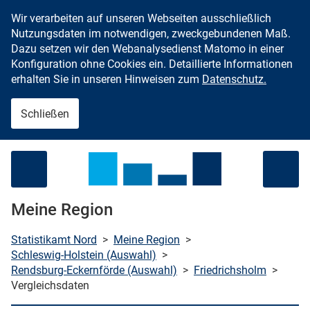
Wir verarbeiten auf unseren Webseiten ausschließlich
Zum Inhalt springen
Nutzungsdaten im notwendigen, zweckgebundenen Maß.
Dazu setzen wir den Webanalysedienst Matomo in einer
Konfiguration ohne Cookies ein. Detaillierte Informationen
erhalten Sie in unseren Hinweisen zum
Datenschutz.
Schließen
Menü öffnen
Meine Region
Statistikamt Nord
>
Meine Region
>
Schleswig-Holstein (Auswahl)
>
Rendsburg-Eckernförde (Auswahl)
>
Friedrichsholm
>
che starten
Vergleichsdaten