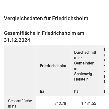
Vergleichsdaten für Friedrichsholm
 Karten
Gesamtfläche in Friedrichsholm am
31.12.2024
Du
Durchschnitt
al
aller
Ge
Gemeinden
Friedrichsholm
vo
in
n
49
Schleswig-
Ei
Holstein
in
ha
ha
ha
Gesamtfläche
712,78
1 431,55
in ha