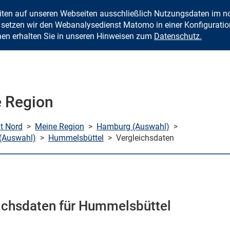
eiten auf unseren Webseiten ausschließlich Nutzungsdaten im
Zum Inhalt springen
setzen wir den Webanalysedienst Matomo in einer Konfiguration 
nen erhalten Sie in unseren Hinweisen zum
Datenschutz.
 Region
mt Nord
>
Meine Region
>
Hamburg (Auswahl)
>
(Auswahl)
>
Hummelsbüttel
>
Vergleichsdaten
ichsdaten für Hummelsbüttel