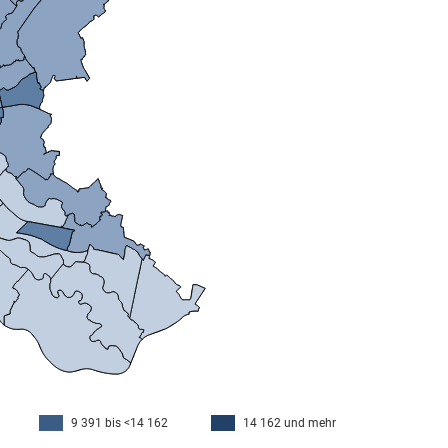
9 391 bis <14 162
14 162 und mehr