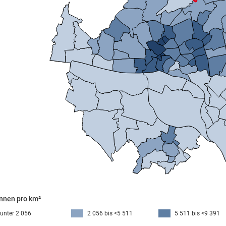
Mikrozensus)
nnen pro km²
unter 2 056
2 056 bis <5 511
5 511 bis <9 391