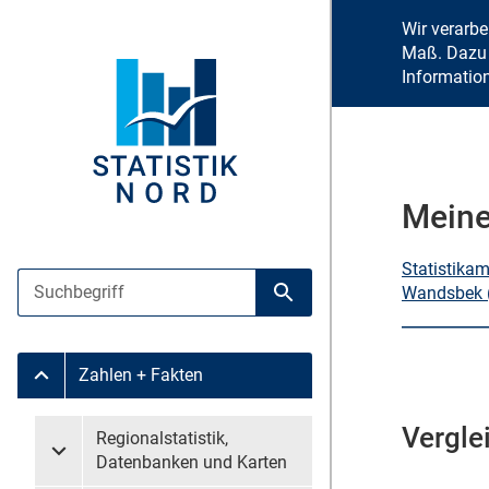
Wir verarb
Maß. Dazu 
Informatio
Meine
Statistika
Suche
Wandsbek 
Suche starten
Zahlen + Fakten
Untermenü Zahlen + Fakten
Vergle
Untermenü überspringen
Regionalstatistik,
Untermenü Regionalstatistik, Datenbanken und Karten
Datenbanken und Karten