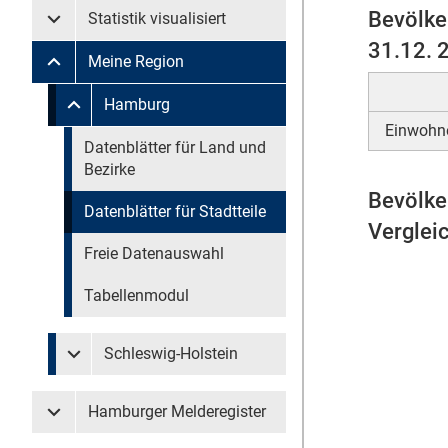
Bevölke
Statistik visualisiert
Untermenü Statistik visualisiert
31.12. 
Meine Region
Untermenü Meine Region
Untermenü überspringen
Hamburg
Untermenü Meine Region Hamburg
Einwohne
Untermenü überspringen
Datenblätter für Land und
Bezirke
Bevölke
Datenblätter für Stadtteile
Verglei
Freie Datenauswahl
Tabellenmodul
Schleswig-Holstein
Untermenü Meine Region Schleswig-Holstein
Hamburger Melderegister
Untermenü Hamburger Melderegister