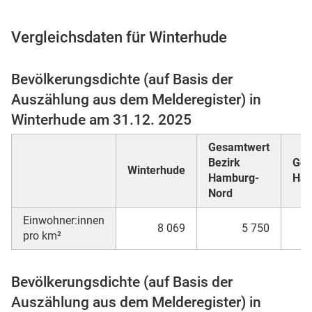
Vergleichsdaten für Winterhude
 Karten
Bevölkerungsdichte (auf Basis der
Auszählung aus dem Melderegister) in
Winterhude am 31.12. 2025
Gesamtwert
Bezirk
Ges
Winterhude
Hamburg-
Ha
Nord
Einwohner:innen
8 069
5 750
pro km²
Bevölkerungsdichte (auf Basis der
Auszählung aus dem Melderegister) in