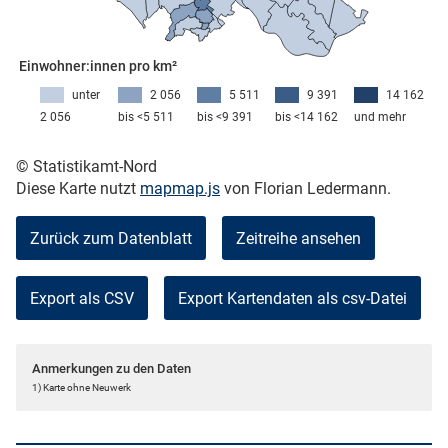
Einwohner:innen pro km²
skosten
unter
2 056
5 511
9 391
14 162
2 056
bis <5 511
bis <9 391
bis <14 162
und mehr
© Statistikamt-Nord
Diese Karte nutzt
mapmap.js
von Florian Ledermann.
Zurück zum Datenblatt
Zeitreihe ansehen
n
Export als CSV
nst
Anmerkungen zu den Daten
1) Karte ohne Neuwerk