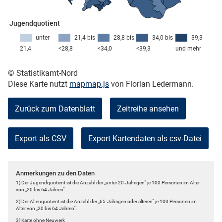
Jugendquotient
skosten
unter
21,4 bis
28,8 bis
34,0 bis
39,3
21,4
<28,8
<34,0
<39,3
und mehr
© Statistikamt-Nord
Diese Karte nutzt
mapmap.js
von Florian Ledermann.
Zurück zum Datenblatt
Zeitreihe ansehen
n
Export als CSV
nst
Anmerkungen zu den Daten
1) Der Jugendquotient ist die Anzahl der „unter 20-Jährigen“ je 100 Personen im Alter
von „20 bis 64 Jahren“.
2) Der Altenquotient ist die Anzahl der „65-Jährigen oder älteren“ je 100 Personen im
Alter von „20 bis 64 Jahren“.
3) Karte ohne Neuwerk