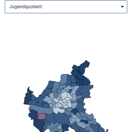
n
stätige (Mikrozensus)