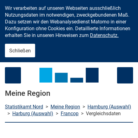
Wir verarbeiten auf unseren Webseiten ausschließlich
Zum Inhalt springen
Nutzungsdaten im notwendigen, zweckgebundenen Maß.
Dazu setzen wir den Webanalysedienst Matomo in einer
Konfiguration ohne Cookies ein. Detaillierte Informationen
erhalten Sie in unseren Hinweisen zum
Datenschutz.
Schließen
Menü öffnen
Meine Region
Statistikamt Nord
>
Meine Region
>
Hamburg (Auswahl)
>
Harburg (Auswahl)
>
Francop
>
Vergleichsdaten
che starten