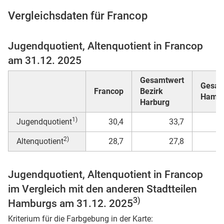
Vergleichsdaten für Francop
Jugendquotient, Altenquotient in Francop
 Karten
am 31.12. 2025
Gesamtwert
Gesam
Francop
Bezirk
Hamb
Harburg
1)
Jugendquotient
30,4
33,7
2)
Altenquotient
28,7
27,8
Jugendquotient, Altenquotient in Francop
im Vergleich mit den anderen Stadtteilen
3)
Hamburgs am 31.12. 2025
Kriterium für die Farbgebung in der Karte: