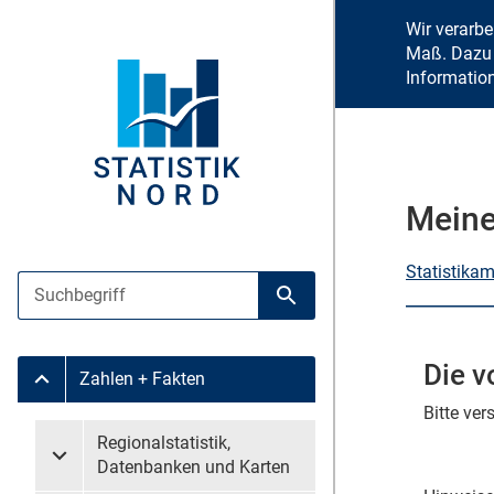
Wir verarb
Maß. Dazu 
Informatio
Meine
Statistika
Suche
Suche starten
Die v
Zahlen + Fakten
Untermenü Zahlen + Fakten
Bitte ve
Untermenü überspringen
Regionalstatistik,
Untermenü Regionalstatistik, Datenbanken und Karten
Datenbanken und Karten