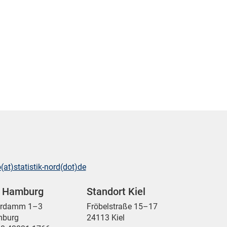
o(at)statistik-nord(dot)de
t Hamburg
Standort Kiel
ordamm 1–3
Fröbelstraße 15–17
mburg
24113 Kiel