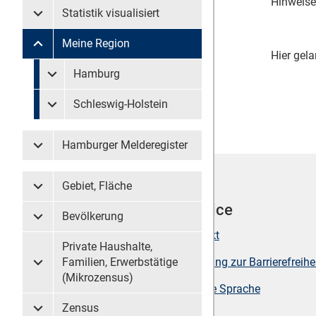
Hinweise
Statistik visualisiert
Untermenü Statistik visualisiert
Meine Region
Untermenü Meine Region
Hier gela
Untermenü überspringen
Hamburg
Untermenü Meine Region Hamburg
Schleswig-Holstein
Untermenü Meine Region Schleswig-Holstein
Hamburger Melderegister
Untermenü Hamburger Melderegister
Gebiet, Fläche
Untermenü Gebiet, Fläche
Werkzeuge
Service
Bevölkerung
Untermenü Bevölkerung
Seite drucken
Kontakt
Private Haushalte,
Sitemap
Erklärung zur Barrierefreihe
Familien, Erwerbstätige
Untermenü Private Haushalte, Familien, Erwerbstätige (
(Mikrozensus)
Suche
Leichte Sprache
Zensus
Untermenü Zensus