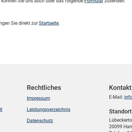
 können Sie uns auch über das folgende
Formular
zusenden.
ngen Sie direkt zur
Startseite
.
Rechtliches
Kontakt
E-Mail:
inf
Impressum
it
Leistungsverzeichnis
Standor
Mikrozensus)
Lübeckert
Datenschutz
20099 Ha