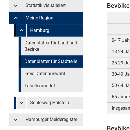
Bevölke
Statistik visualisiert
Untermenü Statistik visualisiert
Meine Region
Untermenü Meine Region
Untermenü überspringen
Hamburg
Untermenü Meine Region Hamburg
0-17 Jah
Untermenü überspringen
Datenblätter für Land und
Bezirke
18-24 Ja
Datenblätter für Stadtteile
25-29 Ja
Freie Datenauswahl
30-49 Ja
50-64 Ja
Tabellenmodul
65 Jahre
Schleswig-Holstein
Untermenü Meine Region Schleswig-Holstein
Insgesa
Hamburger Melderegister
Untermenü Hamburger Melderegister
Bevölke