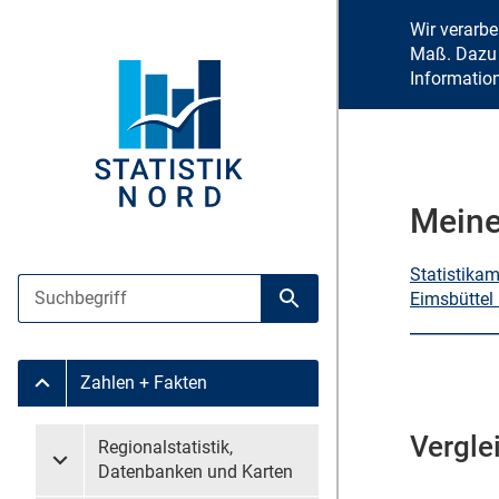
Wir verarb
Maß. Dazu 
Informatio
Meine
Statistika
Suche
Eimsbüttel
Suche starten
Zahlen + Fakten
Untermenü Zahlen + Fakten
Vergle
Untermenü überspringen
Regionalstatistik,
Untermenü Regionalstatistik, Datenbanken und Karten
Datenbanken und Karten