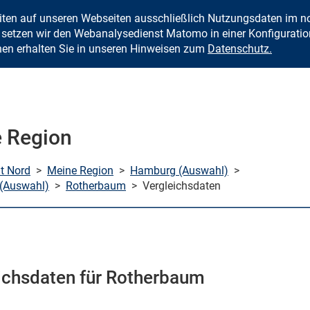
eiten auf unseren Webseiten ausschließlich Nutzungsdaten im
Zum Inhalt springen
setzen wir den Webanalysedienst Matomo in einer Konfiguration 
nen erhalten Sie in unseren Hinweisen zum
Datenschutz.
 Region
mt Nord
>
Meine Region
>
Hamburg (Auswahl)
>
 (Auswahl)
>
Rotherbaum
>
Vergleichsdaten
ichsdaten für Rotherbaum