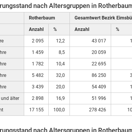
rungsstand nach Altersgruppen in Rotherbau
Rotherbaum
Gesamtwert Bezirk Eimsbüt
Anzahl
%
Anzahl
%
re
2 095
12,2
43 017
hre
1 459
8,5
20 059
hre
1 782
10,4
22 695
hre
5 482
32,0
86 250
hre
3 439
20,0
54 409
 und älter
2 898
16,9
51 996
mt
17 155
100,0
278 426
10
rungsstand nach Altersgruppen in Rotherbaum