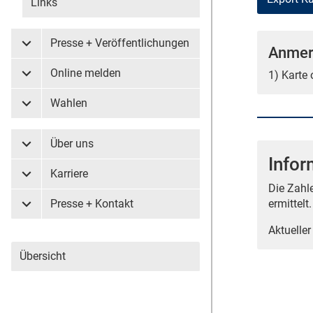
Links
Presse + Veröffentlichungen
Anmer
Untermenü Presse + Veröffentlichungen
Online melden
1) Karte
Untermenü Online melden
Wahlen
Untermenü Wahlen
Über uns
Untermenü Über uns
Infor
Karriere
Untermenü Karriere
Die Zahl
Presse + Kontakt
ermittelt.
Untermenü Presse + Kontakt
Aktueller
Übersicht