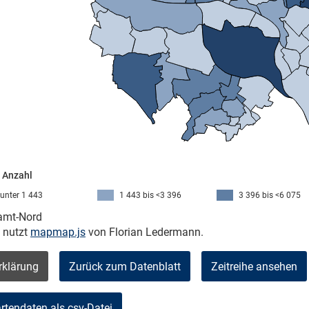
- Anzahl
unter 1 443
1 443 bis <3 396
3 396 bis <6 075
kamt-Nord
e nutzt
mapmap.js
von Florian Ledermann.
rklärung
Zurück zum Datenblatt
Zeitreihe ansehen