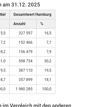
m am 31.12. 2025
tel
Gesamtwert Hamburg
Anzahl
%
15,5
327 597
16,5
7,2
152 466
7,7
8,2
156 479
7,9
31,0
598 734
30,2
19,5
387 110
19,5
18,7
357 899
18,1
0,0
1 980 285
100,0
 im Vergleich mit den anderen