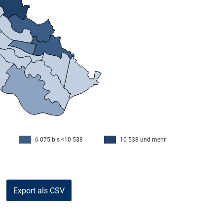
6 075 bis <10 538
10 538 und mehr
Export als CSV