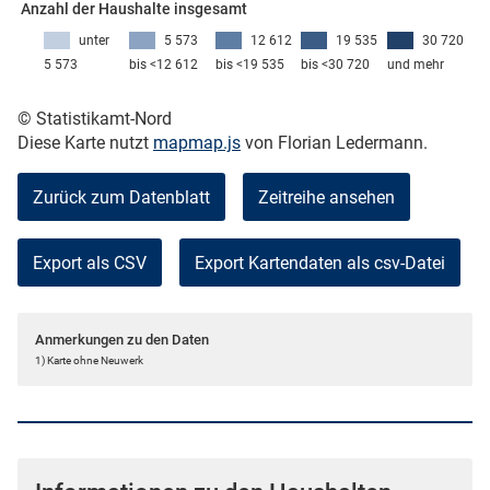
Anzahl der Haushalte insgesamt
unter
5 573
12 612
19 535
30 720
5 573
bis <12 612
bis <19 535
bis <30 720
und mehr
skosten
© Statistikamt-Nord
Diese Karte nutzt
mapmap.js
von Florian Ledermann.
Zurück zum Datenblatt
Zeitreihe ansehen
Export als CSV
n
Anmerkungen zu den Daten
1) Karte ohne Neuwerk
nst