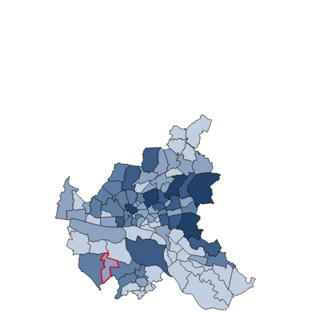
n
stätige (Mikrozensus)