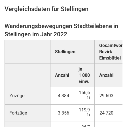
Vergleichsdaten für Stellingen
Wanderungsbewegungen Stadtteilebene in
 Karten
Stellingen im Jahr 2022
Gesamtwert
Stellingen
Bezirk
Eimsbüttel
je
je
Anzahl
1 000
Anzahl
1
Einw.
E
156,6
1
Zuzüge
4 384
29 603
1)
119,9
Fortzüge
3 356
24 720
1)