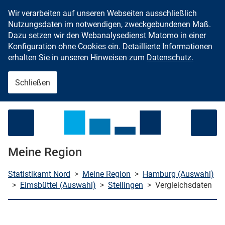
Wir verarbeiten auf unseren Webseiten ausschließlich
Zum Inhalt springen
Nutzungsdaten im notwendigen, zweckgebundenen Maß.
Dazu setzen wir den Webanalysedienst Matomo in einer
Konfiguration ohne Cookies ein. Detaillierte Informationen
erhalten Sie in unseren Hinweisen zum
Datenschutz.
Schließen
Menü öffnen
Meine Region
Statistikamt Nord
>
Meine Region
>
Hamburg (Auswahl)
>
Eimsbüttel (Auswahl)
>
Stellingen
>
Vergleichsdaten
che starten