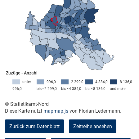
skosten
Zuzüge - Anzahl
n
unter
996,0
2 299,0
4 384,0
8 136,0
996,0
bis <2 299,0
bis <4 384,0
bis <8 136,0
und mehr
© Statistikamt-Nord
nst
Diese Karte nutzt
mapmap.js
von Florian Ledermann.
Zurück zum Datenblatt
Zeitreihe ansehen