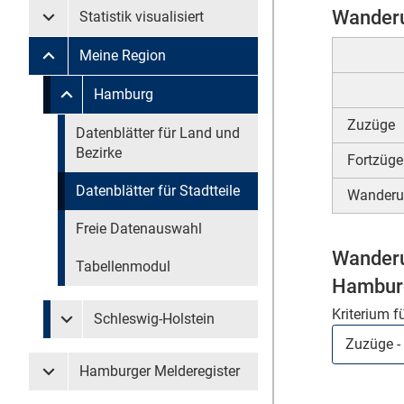
Wanderu
Statistik visualisiert
Untermenü Statistik visualisiert
Meine Region
Untermenü Meine Region
Untermenü überspringen
Hamburg
Untermenü Meine Region Hamburg
Zuzüge
Untermenü überspringen
Datenblätter für Land und
Bezirke
Fortzüge
Datenblätter für Stadtteile
Wanderu
Freie Datenauswahl
Wanderu
Tabellenmodul
Hamburg
Kriterium f
Schleswig-Holstein
Untermenü Meine Region Schleswig-Holstein
Hamburger Melderegister
Untermenü Hamburger Melderegister