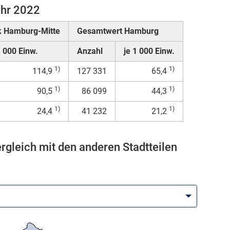
ahr 2022
k Hamburg-Mitte
Gesamtwert Hamburg
1 000 Einw.
Anzahl
je 1 000 Einw.
1)
1)
114,9
127 331
65,4
1)
1)
90,5
86 099
44,3
1)
1)
24,4
41 232
21,2
gleich mit den anderen Stadtteilen