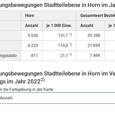
ngsbewegungen Stadtteilebene in Horn im J
Horn
Gesamtwert Bezir
Anzahl
je 1 000 Einw.
Anzahl
je 
1)
5 036
131,1
35 358
1)
4 225
110,0
27 859
1)
ngssaldo
811
21,1
7 499
ngsbewegungen Stadtteilebene in Horn im Ver
2)
s im Jahr 2022
ür die Farbgebung in der Karte: