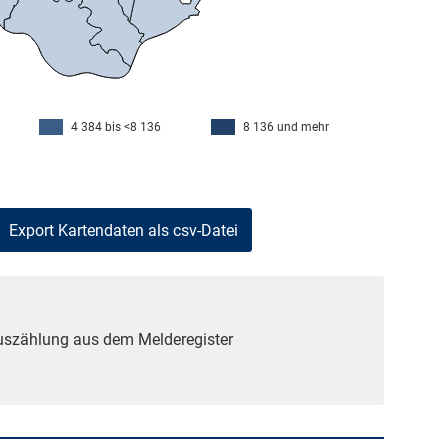
4 384 bis <8 136
8 136 und mehr
Auszählung aus dem Melderegister