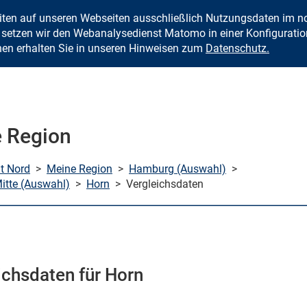
eiten auf unseren Webseiten ausschließlich Nutzungsdaten im
Zum Inhalt springen
setzen wir den Webanalysedienst Matomo in einer Konfiguration 
nen erhalten Sie in unseren Hinweisen zum
Datenschutz.
 Region
mt Nord
>
Meine Region
>
Hamburg (Auswahl)
>
tte (Auswahl)
>
Horn
>
Vergleichsdaten
ichsdaten für Horn