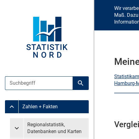
Wir verarb
Maß. Dazu 
Informatio
Meine
Statistika
Suche
Hamburg-Mi
Suche starten
Zahlen + Fakten
Untermenü Zahlen + Fakten
Vergle
Untermenü überspringen
Regionalstatistik,
Untermenü Regionalstatistik, Datenbanken und Karten
Datenbanken und Karten