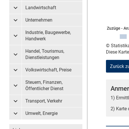
Landwirtschaft
Untermenü Landwirtschaft
Unternehmen
Untermenü Unternehmen
Zuzüge - An
Industrie, Baugewerbe,
Untermenü Industrie, Baugewerbe, Handwerk
Handwerk
© Statisti
Handel, Tourismus,
Diese Kart
Untermenü Handel, Tourismus, Dienstleistungen
Dienstleistungen
Zurück z
Volkswirtschaft, Preise
Untermenü Volkswirtschaft, Preise
Steuern, Finanzen,
Anmer
Untermenü Steuern, Finanzen, Öffentlicher Dienst
Öffentlicher Dienst
1) Ermit
Transport, Verkehr
Untermenü Transport, Verkehr
2) Karte
Umwelt, Energie
Untermenü Umwelt, Energie