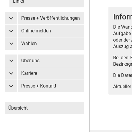
Links
Info
Presse + Veröffentlichungen
Untermenü Presse + Veröffentlichungen
Die Wand
Online melden
Aufgabe 
Untermenü Online melden
oder der 
Wahlen
Auszug a
Untermenü Wahlen
Bei den 
Über uns
Untermenü Über uns
Bezirksg
Karriere
Die Date
Untermenü Karriere
Presse + Kontakt
Aktueller
Untermenü Presse + Kontakt
Übersicht