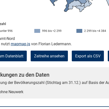
zahl
unter 996
996 bis <2 299
2 299 bis <4 384
kamt-Nord
e nutzt
mapmap.js
von Florian Ledermann.
um Datenblatt
Zeitreihe ansehen
Export als CSV
kungen zu den Daten
tlung der Bevölkerungszahl (Stichtag am 31.12.) auf Basis der 
 ohne Neuwerk