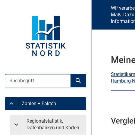
Wir verarb
Maß. Dazu 
Informatio
Meine
Statistika
Suche
Hamburg-N
Suche starten
Zahlen + Fakten
Untermenü Zahlen + Fakten
Vergle
Untermenü überspringen
Regionalstatistik,
Untermenü Regionalstatistik, Datenbanken und Karten
Datenbanken und Karten