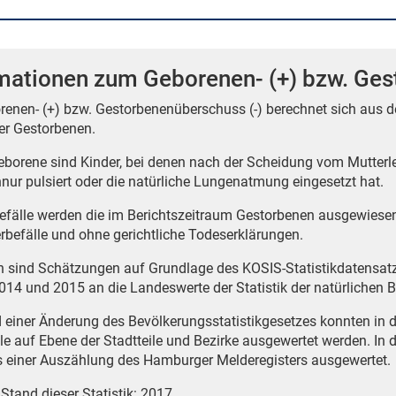
mationen zum Geborenen- (+) bzw. Ges
renen- (+) bzw. Gestorbenenüberschuss (-) berechnet sich aus 
er Gestorbenen.
borene sind Kinder, bei denen nach der Scheidung vom Mutterle
nur pulsiert oder die natürliche Lungenatmung eingesetzt hat.
befälle werden die im Berichtszeitraum Gestorbenen ausgewiese
erbefälle und ohne gerichtliche Todeserklärungen.
n sind Schätzungen auf Grundlage des KOSIS-Statistikdatensa
014 und 2015 an die Landeswerte der Statistik der natürliche
 einer Änderung des Bevölkerungsstatistikgesetzes konnten in 
lle auf Ebene der Stadtteile und Bezirke ausgewertet werden. In
s einer Auszählung des Hamburger Melderegisters ausgewertet.
 Stand dieser Statistik: 2017.