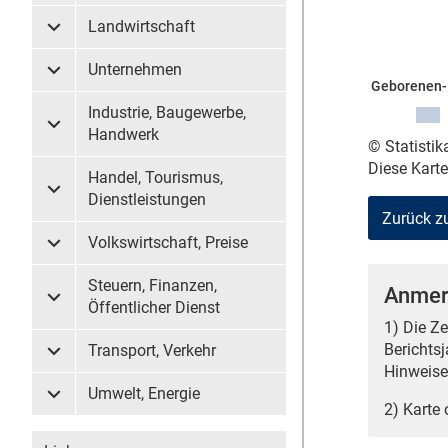
Landwirtschaft
Untermenü Landwirtschaft
Unternehmen
Untermenü Unternehmen
Geborenen- 
Industrie, Baugewerbe,
Untermenü Industrie, Baugewerbe, Handwerk
Handwerk
© Statisti
Diese Kart
Handel, Tourismus,
Untermenü Handel, Tourismus, Dienstleistungen
Dienstleistungen
Zurück z
Volkswirtschaft, Preise
Untermenü Volkswirtschaft, Preise
Steuern, Finanzen,
Anmer
Untermenü Steuern, Finanzen, Öffentlicher Dienst
Öffentlicher Dienst
1) Die Z
Berichts
Transport, Verkehr
Untermenü Transport, Verkehr
Hinweise 
Umwelt, Energie
Untermenü Umwelt, Energie
2) Karte