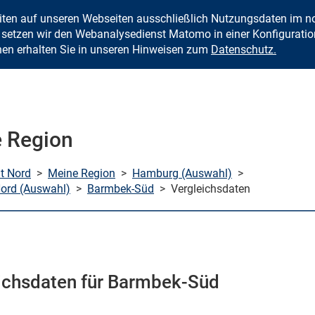
eiten auf unseren Webseiten ausschließlich Nutzungsdaten im
Zum Inhalt springen
setzen wir den Webanalysedienst Matomo in einer Konfiguration 
nen erhalten Sie in unseren Hinweisen zum
Datenschutz.
 Region
mt Nord
>
Meine Region
>
Hamburg (Auswahl)
>
ord (Auswahl)
>
Barmbek-Süd
>
Vergleichsdaten
ichsdaten für Barmbek-Süd