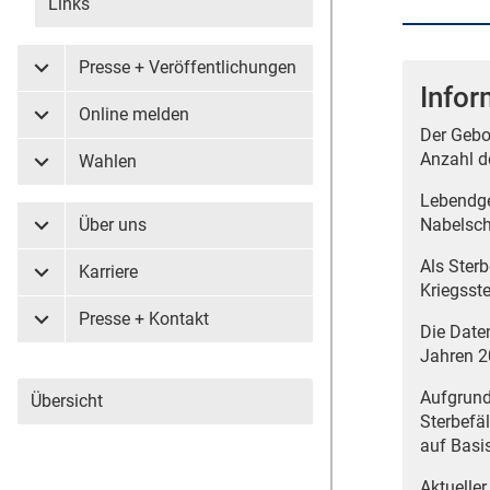
Links
Presse + Veröffentlichungen
Untermenü Presse + Veröffentlichungen
Infor
Online melden
Untermenü Online melden
Der Gebo
Anzahl d
Wahlen
Untermenü Wahlen
Lebendge
Über uns
Nabelsch
Untermenü Über uns
Als Ster
Karriere
Untermenü Karriere
Kriegsst
Presse + Kontakt
Untermenü Presse + Kontakt
Die Date
Jahren 2
Aufgrund
Übersicht
Sterbefä
auf Basi
Aktueller