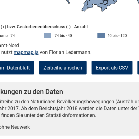
(+) bzw. Gestorbenenüberschuss (-) - Anzahl
unter -74
-74 bis <40
40 bis <120
kamt-Nord
e nutzt
mapmap.js
von Florian Ledermann.
um Datenblatt
Zeitreihe ansehen
Export als CSV
kungen zu den Daten
eitreihe zu den Natürlichen Bevölkerungsbewegungen (Auszählu
jahr 2017. Ab dem Berichtsjahr 2018 werden die Daten unter de
finden Sie unter den Statistikinformationen.
 ohne Neuwerk