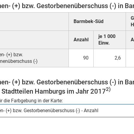
en- (+) bzw. Gestorbenenüberschuss (-) in B
G
Barmbek-Süd
H
je 1 000
Anzahl
A
Einw.
n- (+) bzw.
90
2,6
nenüberschuss (-)
en- (+) bzw. Gestorbenenüberschuss (-) in Ba
2)
 Stadtteilen Hamburgs im Jahr 2017
ür die Farbgebung in der Karte: