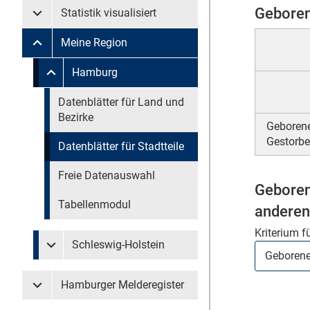
Geboren
Statistik visualisiert
Untermenü Statistik visualisiert
Meine Region
Untermenü Meine Region
Untermenü überspringen
Hamburg
Untermenü Meine Region Hamburg
Untermenü überspringen
Datenblätter für Land und
Bezirke
Geborene
Gestorbe
Datenblätter für Stadtteile
Freie Datenauswahl
Geboren
Tabellenmodul
anderen
Kriterium f
Schleswig-Holstein
Untermenü Meine Region Schleswig-Holstein
Hamburger Melderegister
Untermenü Hamburger Melderegister