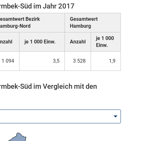
armbek-Süd im Jahr 2017
esamtwert Bezirk
Gesamtwert
amburg-Nord
Hamburg
je 1 000
nzahl
je 1 000 Einw.
Anzahl
Einw.
1 094
3,5
3 528
1,9
rmbek-Süd im Vergleich mit den