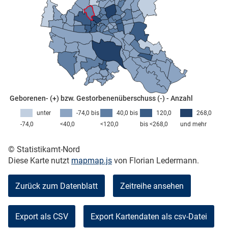
skosten
Geborenen- (+) bzw. Gestorbenenüberschuss (-) - Anzahl
unter
-74,0 bis
40,0 bis
120,0
268,0
-74,0
<40,0
<120,0
bis <268,0
und mehr
n
© Statistikamt-Nord
Diese Karte nutzt
mapmap.js
von Florian Ledermann.
nst
Zurück zum Datenblatt
Zeitreihe ansehen
Export als CSV