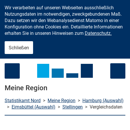
Wir verarbeiten auf unseren Webseiten ausschließlich
Zum Inhalt springen
Nutzungsdaten im notwendigen, zweckgebundenen Maß.
Dazu setzen wir den Webanalysedienst Matomo in einer
Konfiguration ohne Cookies ein. Detaillierte Informationen
erhalten Sie in unseren Hinweisen zum
Datenschutz.
Schließen
Menü öffnen
Meine Region
Statistikamt Nord
>
Meine Region
>
Hamburg (Auswahl)
>
Eimsbüttel (Auswahl)
>
Stellingen
>
Vergleichsdaten
che starten