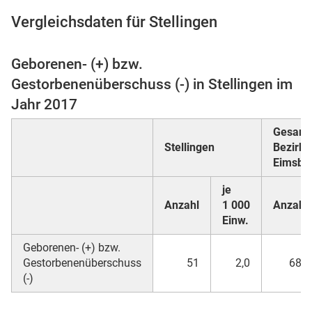
Vergleichsdaten für Stellingen
Geborenen- (+) bzw.
 Karten
Gestorbenenüberschuss (-) in Stellingen im
Jahr 2017
Gesamt
Stellingen
Bezirk
Eimsbüt
je
Anzahl
1 000
Anzahl
Einw.
Geborenen- (+) bzw.
Gestorbenenüberschuss
51
2,0
680
(-)