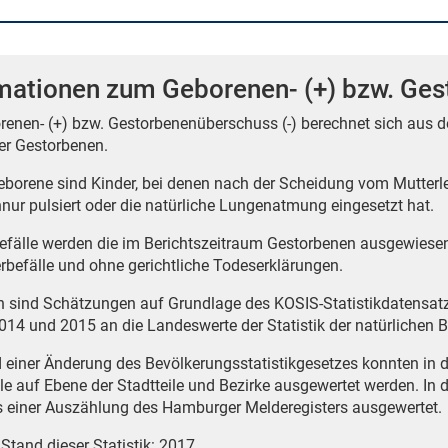
mationen zum Geborenen- (+) bzw. Ges
renen- (+) bzw. Gestorbenenüberschuss (-) berechnet sich aus 
er Gestorbenen.
borene sind Kinder, bei denen nach der Scheidung vom Mutterle
nur pulsiert oder die natürliche Lungenatmung eingesetzt hat.
befälle werden die im Berichtszeitraum Gestorbenen ausgewiese
erbefälle und ohne gerichtliche Todeserklärungen.
n sind Schätzungen auf Grundlage des KOSIS-Statistikdatensa
014 und 2015 an die Landeswerte der Statistik der natürliche
 einer Änderung des Bevölkerungsstatistikgesetzes konnten in 
lle auf Ebene der Stadtteile und Bezirke ausgewertet werden. In
s einer Auszählung des Hamburger Melderegisters ausgewertet.
 Stand dieser Statistik: 2017.