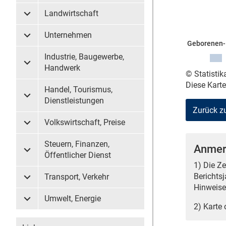
Landwirtschaft
Untermenü Landwirtschaft
Unternehmen
Untermenü Unternehmen
Geborenen- 
Industrie, Baugewerbe,
Untermenü Industrie, Baugewerbe, Handwerk
Handwerk
© Statisti
Diese Kart
Handel, Tourismus,
Untermenü Handel, Tourismus, Dienstleistungen
Dienstleistungen
Zurück z
Volkswirtschaft, Preise
Untermenü Volkswirtschaft, Preise
Steuern, Finanzen,
Anmer
Untermenü Steuern, Finanzen, Öffentlicher Dienst
Öffentlicher Dienst
1) Die Z
Berichts
Transport, Verkehr
Untermenü Transport, Verkehr
Hinweise 
Umwelt, Energie
Untermenü Umwelt, Energie
2) Karte