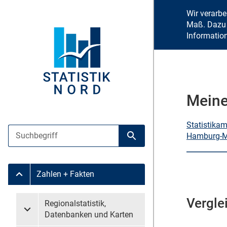
Wir verarb
Maß. Dazu 
Informatio
Meine
Statistika
Suche
Hamburg-Mi
Suche starten
Zahlen + Fakten
Untermenü Zahlen + Fakten
Vergle
Untermenü überspringen
Regionalstatistik,
Untermenü Regionalstatistik, Datenbanken und Karten
Datenbanken und Karten