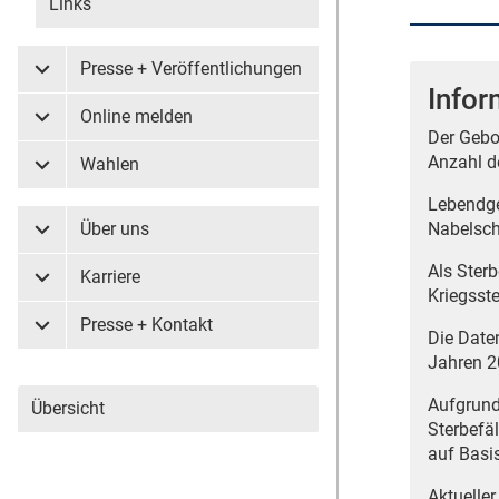
Links
Presse + Veröffentlichungen
Untermenü Presse + Veröffentlichungen
Infor
Online melden
Untermenü Online melden
Der Gebo
Anzahl d
Wahlen
Untermenü Wahlen
Lebendge
Über uns
Nabelsch
Untermenü Über uns
Als Ster
Karriere
Untermenü Karriere
Kriegsst
Presse + Kontakt
Untermenü Presse + Kontakt
Die Date
Jahren 2
Aufgrund
Übersicht
Sterbefä
auf Basi
Aktueller