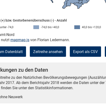
(+) bzw. Gestorbenenüberschuss (-) - Anzahl
unter -74,0
-74,0 bis <40,0
40,0 bis <120,0
kamt-Nord
e nutzt
mapmap.js
von Florian Ledermann.
um Datenblatt
Zeitreihe ansehen
Export als CSV
kungen zu den Daten
eitreihe zu den Natürlichen Bevölkerungsbewegungen (Auszählu
jahr 2017. Ab dem Berichtsjahr 2018 werden die Daten unter de
finden Sie unter den Statistikinformationen.
 ohne Neuwerk