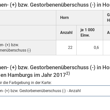
en- (+) bzw. Gestorbenenüberschuss (-) in Ho
G
Horn
H
je 1 000
Anzahl
A
Einw.
n- (+) bzw.
22
0,6
nenüberschuss (-)
en- (+) bzw. Gestorbenenüberschuss (-) in Ho
2)
ilen Hamburgs im Jahr 2017
ür die Farbgebung in der Karte: