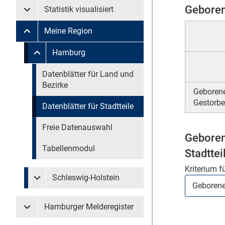
Geboren
Statistik visualisiert
Untermenü Statistik visualisiert
Meine Region
Untermenü Meine Region
Untermenü überspringen
Hamburg
Untermenü Meine Region Hamburg
Untermenü überspringen
Datenblätter für Land und
Bezirke
Geborene
Gestorbe
Datenblätter für Stadtteile
Freie Datenauswahl
Geboren
Tabellenmodul
Stadtte
Kriterium f
Schleswig-Holstein
Untermenü Meine Region Schleswig-Holstein
Hamburger Melderegister
Untermenü Hamburger Melderegister