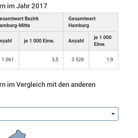
rn im Jahr 2017
esamtwert Bezirk
Gesamtwert
amburg-Mitte
Hamburg
je 1 000
nzahl
je 1 000 Einw.
Anzahl
Einw.
1 061
3,5
3 528
1,9
rn im Vergleich mit den anderen