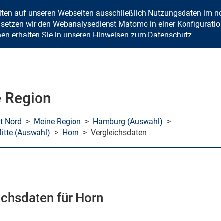
eiten auf unseren Webseiten ausschließlich Nutzungsdaten im
Zum Inhalt springen
setzen wir den Webanalysedienst Matomo in einer Konfiguration 
nen erhalten Sie in unseren Hinweisen zum
Datenschutz.
 Region
mt Nord
>
Meine Region
>
Hamburg (Auswahl)
>
tte (Auswahl)
>
Horn
>
Vergleichsdaten
ichsdaten für Horn