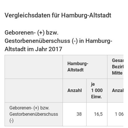
Vergleichsdaten für Hamburg-Altstadt
 Karten
Geborenen- (+) bzw.
Gestorbenenüberschuss (-) in Hamburg-
Altstadt im Jahr 2017
Gesamt
Hamburg-
Bezirk
Altstadt
Mitte
je
Anzahl
1 000
Anzahl
Einw.
Geborenen- (+) bzw.
Gestorbenenüberschuss
38
16,5
1 061
(-)