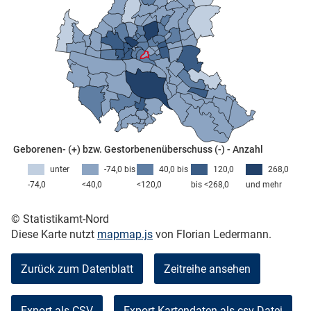
skosten
Geborenen- (+) bzw. Gestorbenenüberschuss (-) - Anzahl
unter
-74,0 bis
40,0 bis
120,0
268,0
n
-74,0
<40,0
<120,0
bis <268,0
und mehr
© Statistikamt-Nord
Diese Karte nutzt
mapmap.js
von Florian Ledermann.
nst
Zurück zum Datenblatt
Zeitreihe ansehen
Export als CSV