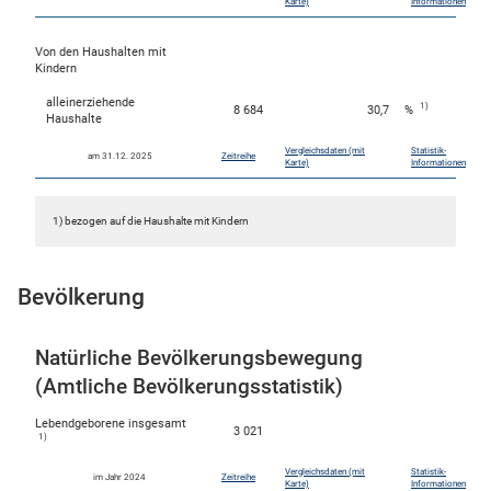
Karte)
Informationen
Von den Haushalten mit
Kindern
alleinerziehende
1)
8 684
30,7
%
Haushalte
Vergleichsdaten (mit
Statistik-
am 31.12. 2025
Zeitreihe
Karte)
Informationen
1) bezogen auf die Haushalte mit Kindern
Bevölkerung
Natürliche Bevölkerungsbewegung
(Amtliche Bevölkerungsstatistik)
Lebendgeborene insgesamt
3 021
1)
Vergleichsdaten (mit
Statistik-
im Jahr 2024
Zeitreihe
Karte)
Informationen