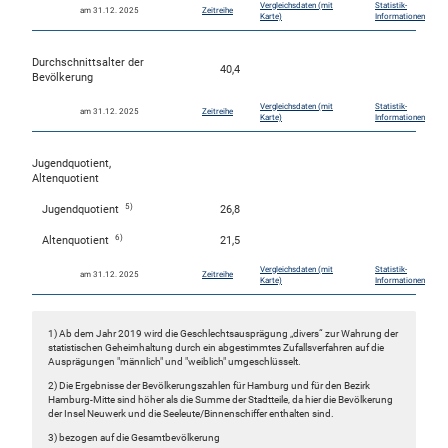
Vergleichsdaten (mit
Statistik-
am 31.12. 2025
Zeitreihe
Karte)
Informationen
Durchschnittsalter der
40,4
Bevölkerung
Vergleichsdaten (mit
Statistik-
am 31.12. 2025
Zeitreihe
Karte)
Informationen
Jugendquotient,
Altenquotient
5)
Jugendquotient
26,8
6)
Altenquotient
21,5
Vergleichsdaten (mit
Statistik-
am 31.12. 2025
Zeitreihe
Karte)
Informationen
1) Ab dem Jahr 2019 wird die Geschlechtsausprägung „divers“ zur Wahrung der
statistischen Geheimhaltung durch ein abgestimmtes Zufallsverfahren auf die
Ausprägungen "männlich" und "weiblich" umgeschlüsselt.
2) Die Ergebnisse der Bevölkerungszahlen für Hamburg und für den Bezirk
Hamburg-Mitte sind höher als die Summe der Stadtteile, da hier die Bevölkerung
der Insel Neuwerk und die Seeleute/Binnenschiffer enthalten sind.
3) bezogen auf die Gesamtbevölkerung