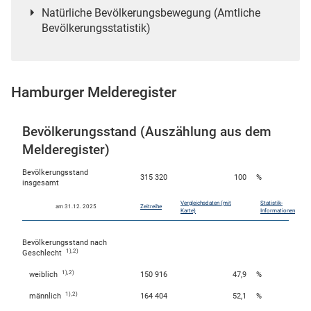
Natürliche Bevölkerungsbewegung (Amtliche
n
Bevölkerungsstatistik)
Hamburger Melderegister
Bevölkerungsstand (Auszählung aus dem
Melderegister)
stätige (Mikrozensus)
Bevölkerungsstand
315 320
100
%
insgesamt
Vergleichsdaten (mit
Statistik-
am 31.12. 2025
Zeitreihe
Karte)
Informationen
Bevölkerungsstand nach
1),2)
Geschlecht
1),2)
weiblich
150 916
47,9
%
1),2)
männlich
164 404
52,1
%