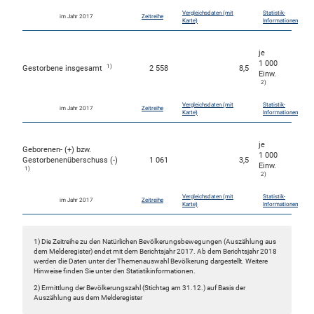
Vergleichsdaten (mit
Statistik-
im Jahr 2017
Zeitreihe
Karte)
Informationen
je
1 000
1)
Gestorbene insgesamt
2 558
8,5
Einw.
2)
Vergleichsdaten (mit
Statistik-
im Jahr 2017
Zeitreihe
Karte)
Informationen
je
Geborenen- (+) bzw.
1 000
Gestorbenenüberschuss (-)
1 061
3,5
Einw.
1)
2)
Vergleichsdaten (mit
Statistik-
im Jahr 2017
Zeitreihe
Karte)
Informationen
1) Die Zeitreihe zu den Natürlichen Bevölkerungsbewegungen (Auszählung aus
dem Melderegister) endet mit dem Berichtsjahr 2017. Ab dem Berichtsjahr 2018
werden die Daten unter der Themenauswahl Bevölkerung dargestellt. Weitere
Hinweise finden Sie unter den Statistikinformationen.
2) Ermittlung der Bevölkerungszahl (Stichtag am 31.12.) auf Basis der
Auszählung aus dem Melderegister