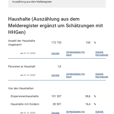
Auszählung aus dem Melderegister
Haushalte (Auszählung aus dem
Melderegister ergänzt um Schätzungen mit
HHGen)
Anzahl der Haushalte
172 733
100
%
insgesamt
Vergleichsdaten (mit
Statistik-
am 31.12. 2025
Zeitreihe
Karte)
Informationen
Personen je Haushalt
1,8
Vergleichsdaten (mit
Statistik-
am 31.12. 2025
Zeitreihe
Karte)
Informationen
Von den Haushalten
Einpersonenhaushalte
101 307
58,6
%
Haushalte mit Kindern
28 307
16,4
%
Vergleichsdaten (mit
Statistik-
am 31.12. 2025
Zeitreihe