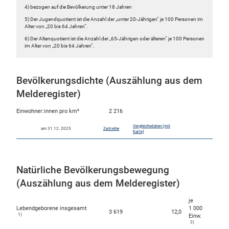
4) bezogen auf die Bevölkerung unter 18 Jahren
5) Der Jugendquotient ist die Anzahl der „unter 20-Jährigen“ je 100 Personen im
Alter von „20 bis 64 Jahren“.
6) Der Altenquotient ist die Anzahl der „65-Jährigen oder älteren“ je 100 Personen
im Alter von „20 bis 64 Jahren“.
Bevölkerungsdichte (Auszählung aus dem
Melderegister)
Einwohner:innen pro km²
2 216
Vergleichsdaten (mit
am 31.12. 2025
Zeitreihe
Karte)
Natürliche Bevölkerungsbewegung
(Auszählung aus dem Melderegister)
je
Lebendgeborene insgesamt
1 000
3 619
12,0
1)
Einw.
2)