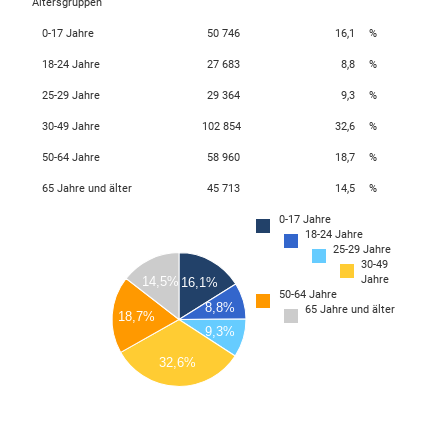
Altersgruppen
0-17 Jahre
50 746
16,1
%
18-24 Jahre
27 683
8,8
%
25-29 Jahre
29 364
9,3
%
30-49 Jahre
102 854
32,6
%
50-64 Jahre
58 960
18,7
%
65 Jahre und älter
45 713
14,5
%
110000
0-17 Jahre
18-24 Jahre
100000
25-29 Jahre
30-49
90000
Jahre
14,5%
16,1%
80000
50-64 Jahre
8,8%
65 Jahre und älter
70000
18,7%
9,3%
60000
32,6%
50000
40000
30000
0