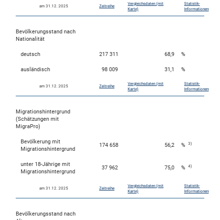
Vergleichsdaten (mit
Statistik-
am 31.12. 2025
Zeitreihe
Karte)
Informationen
Bevölkerungsstand nach
skosten
Nationalität
deutsch
217 311
68,9
%
ausländisch
98 009
31,1
%
Vergleichsdaten (mit
Statistik-
am 31.12. 2025
Zeitreihe
Karte)
Informationen
Migrationshintergrund
(Schätzungen mit
n
MigraPro)
Bevölkerung mit
3)
174 658
56,2
%
Migrationshintergrund
unter 18-Jährige mit
nst
4)
37 962
75,0
%
Migrationshintergrund
Vergleichsdaten (mit
Statistik-
am 31.12. 2025
Zeitreihe
Karte)
Informationen
Bevölkerungsstand nach