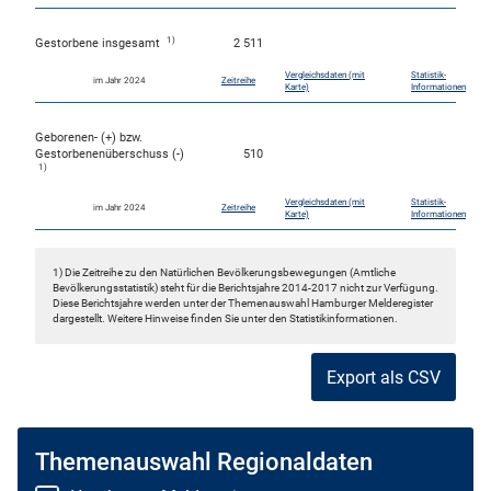
1)
Gestorbene insgesamt
2 511
Vergleichsdaten (mit
Statistik-
im Jahr 2024
Zeitreihe
Karte)
Informationen
Geborenen- (+) bzw.
Gestorbenenüberschuss (-)
510
1)
Vergleichsdaten (mit
Statistik-
im Jahr 2024
Zeitreihe
Karte)
Informationen
1) Die Zeitreihe zu den Natürlichen Bevölkerungsbewegungen (Amtliche
Bevölkerungsstatistik) steht für die Berichtsjahre 2014-2017 nicht zur Verfügung.
Diese Berichtsjahre werden unter der Themenauswahl Hamburger Melderegister
dargestellt. Weitere Hinweise finden Sie unter den Statistikinformationen.
Export als CSV
Themenauswahl Regionaldaten