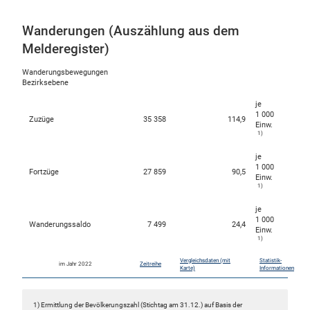
Wanderungen (Auszählung aus dem
Melderegister)
Wanderungsbewegungen
Bezirksebene
je
1 000
Zuzüge
35 358
114,9
Einw.
1)
je
1 000
Fortzüge
27 859
90,5
Einw.
1)
je
1 000
Wanderungssaldo
7 499
24,4
Einw.
1)
Vergleichsdaten (mit
Statistik-
im Jahr 2022
Zeitreihe
Karte)
Informationen
1) Ermittlung der Bevölkerungszahl (Stichtag am 31.12.) auf Basis der