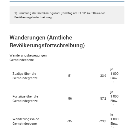
1) Ermittlung der Bevölkerungszahl (Stichtag am 31.12.) auf Basis der
Bevölkerungsfortschreibung
Wanderungen (Amtliche
Bevölkerungsfortschreibung)
Wanderungsbewegungen
Gemeindeebene
je
Zuzüge über die
1 000
51
33,9
Gemeindegrenze
Einw.
1)
je
Fortzüge über die
1 000
86
57,2
Gemeindegrenze
Einw.
1)
je
Wanderungssaldo
1 000
-35
-23,3
Gemeindeebene
Einw.
1)