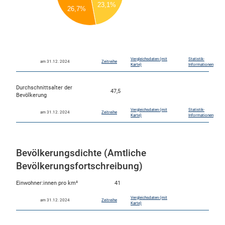
200
23,1%
26,7%
150
100
50
0
Vergleichsdaten (mit
Statistik-
am 31.12. 2024
Zeitreihe
Karte)
Informationen
Durchschnittsalter der
47,5
Bevölkerung
Vergleichsdaten (mit
Statistik-
am 31.12. 2024
Zeitreihe
Karte)
Informationen
Bevölkerungsdichte (Amtliche
Bevölkerungsfortschreibung)
Einwohner:innen pro km²
41
Vergleichsdaten (mit
am 31.12. 2024
Zeitreihe
Karte)