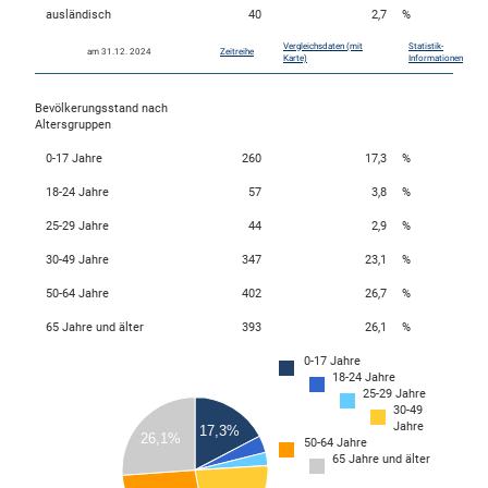
ausländisch
40
2,7
%
Vergleichsdaten (mit
Statistik-
am 31.12. 2024
Zeitreihe
skosten
Karte)
Informationen
Bevölkerungsstand nach
Altersgruppen
0-17 Jahre
260
17,3
%
18-24 Jahre
57
3,8
%
25-29 Jahre
44
2,9
%
n
30-49 Jahre
347
23,1
%
50-64 Jahre
402
26,7
%
65 Jahre und älter
393
26,1
%
nst
0-17 Jahre
18-24 Jahre
400
25-29 Jahre
350
30-49
Jahre
17,3%
300
26,1%
50-64 Jahre
65 Jahre und älter
250