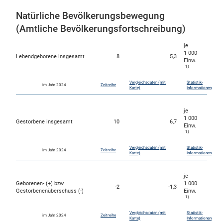
Natürliche Bevölkerungsbewegung
(Amtliche Bevölkerungsfortschreibung)
je
1 000
Lebendgeborene insgesamt
8
5,3
Einw.
1)
Vergleichsdaten (mit
Statistik-
im Jahr 2024
Zeitreihe
Karte)
Informationen
je
1 000
Gestorbene insgesamt
10
6,7
Einw.
1)
Vergleichsdaten (mit
Statistik-
im Jahr 2024
Zeitreihe
Karte)
Informationen
je
Geborenen- (+) bzw.
1 000
-2
-1,3
Gestorbenenüberschuss (-)
Einw.
1)
Vergleichsdaten (mit
Statistik-
im Jahr 2024
Zeitreihe
Karte)
Informationen