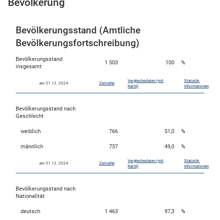
Bevölkerung
Bevölkerungsstand (Amtliche
Bevölkerungsfortschreibung)
Bevölkerungsstand
1 503
100
%
insgesamt
Vergleichsdaten (mit
Statistik-
am 31.12. 2024
Zeitreihe
Karte)
Informationen
Bevölkerungsstand nach
stätige (Mikrozensus)
Geschlecht
weiblich
766
51,0
%
männlich
737
49,0
%
Vergleichsdaten (mit
Statistik-
am 31.12. 2024
Zeitreihe
Karte)
Informationen
Bevölkerungsstand nach
Nationalität
deutsch
1 463
97,3
%