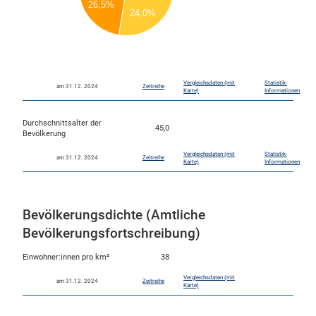
26,5%
60
24,0%
50
40
30
20
10
0
Vergleichsdaten (mit
Statistik-
am 31.12. 2024
Zeitreihe
Karte)
Informationen
Durchschnittsalter der
45,0
Bevölkerung
Vergleichsdaten (mit
Statistik-
am 31.12. 2024
Zeitreihe
Karte)
Informationen
Bevölkerungsdichte (Amtliche
Bevölkerungsfortschreibung)
Einwohner:innen pro km²
38
Vergleichsdaten (mit
am 31.12. 2024
Zeitreihe
Karte)