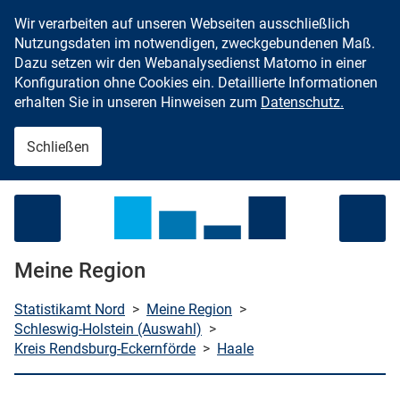
Wir verarbeiten auf unseren Webseiten ausschließlich
Zum Inhalt springen
Nutzungsdaten im notwendigen, zweckgebundenen Maß.
Dazu setzen wir den Webanalysedienst Matomo in einer
Konfiguration ohne Cookies ein. Detaillierte Informationen
erhalten Sie in unseren Hinweisen zum
Datenschutz.
Schließen
Menü öffnen
Meine Region
Statistikamt Nord
>
Meine Region
>
Schleswig-Holstein (Auswahl)
>
Kreis Rendsburg-Eckernförde
>
Haale
che starten