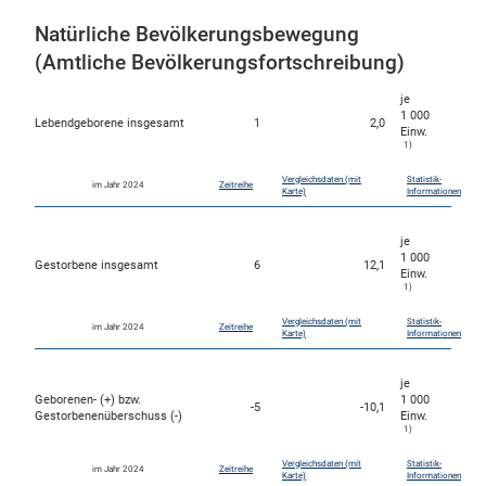
Natürliche Bevölkerungsbewegung
(Amtliche Bevölkerungsfortschreibung)
je
1 000
Lebendgeborene insgesamt
1
2,0
Einw.
1)
Vergleichsdaten (mit
Statistik-
im Jahr 2024
Zeitreihe
Karte)
Informationen
je
1 000
Gestorbene insgesamt
6
12,1
Einw.
1)
Vergleichsdaten (mit
Statistik-
im Jahr 2024
Zeitreihe
Karte)
Informationen
je
Geborenen- (+) bzw.
1 000
-5
-10,1
Gestorbenenüberschuss (-)
Einw.
1)
Vergleichsdaten (mit
Statistik-
im Jahr 2024
Zeitreihe
Karte)
Informationen