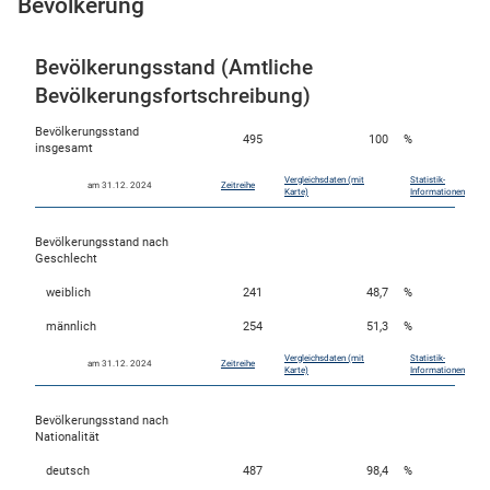
Bevölkerung
Bevölkerungsstand (Amtliche
Bevölkerungsfortschreibung)
Bevölkerungsstand
495
100
%
insgesamt
Vergleichsdaten (mit
Statistik-
am 31.12. 2024
Zeitreihe
Karte)
Informationen
Bevölkerungsstand nach
stätige (Mikrozensus)
Geschlecht
weiblich
241
48,7
%
männlich
254
51,3
%
Vergleichsdaten (mit
Statistik-
am 31.12. 2024
Zeitreihe
Karte)
Informationen
Bevölkerungsstand nach
Nationalität
deutsch
487
98,4
%