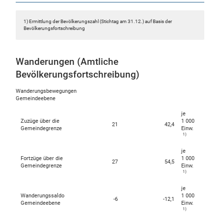
1) Ermittlung der Bevölkerungszahl (Stichtag am 31.12.) auf Basis der
Bevölkerungsfortschreibung
Wanderungen (Amtliche
Bevölkerungsfortschreibung)
Wanderungsbewegungen
Gemeindeebene
je
Zuzüge über die
1 000
21
42,4
Gemeindegrenze
Einw.
1)
je
Fortzüge über die
1 000
27
54,5
Gemeindegrenze
Einw.
1)
je
Wanderungssaldo
1 000
-6
-12,1
Gemeindeebene
Einw.
1)