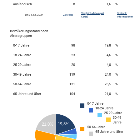
ausländisch
8
1,6
%
Vergleichsdaten (mit
Statistik-
am 31.12. 2024
Zeitreihe
skosten
Karte)
Informationen
Bevölkerungsstand nach
Altersgruppen
0-17 Jahre
98
19,8
%
18-24 Jahre
23
4,6
%
25-29 Jahre
20
4,0
%
n
30-49 Jahre
119
24,0
%
50-64 Jahre
131
26,5
%
65 Jahre und älter
104
21,0
%
nst
0-17 Jahre
140
18-24 Jahre
130
25-29 Jahre
120
30-49
110
Jahre
19,8%
21,0%
100
50-64 Jahre
90
65 Jahre und älter
80
70