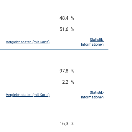
48,4
%
51,6
%
Statistik-
Vergleichsdaten (mit Karte)
Informationen
97,8
%
2,2
%
Statistik-
Vergleichsdaten (mit Karte)
Informationen
16,3
%