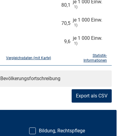
je 1 000 Einw.
80,1
1)
je 1 000 Einw.
70,5
1)
je 1 000 Einw.
9,6
1)
Statistik-
Vergleichsdaten (mit Karte)
Informationen
r Bevölkerungsfortschreibung
Export als CSV
Bildung, Rechtspflege