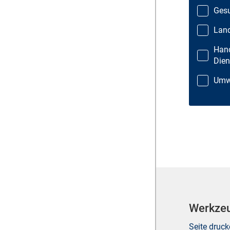
Gesu
Land
Hand
Dien
Umwe
Werkze
Seite druc