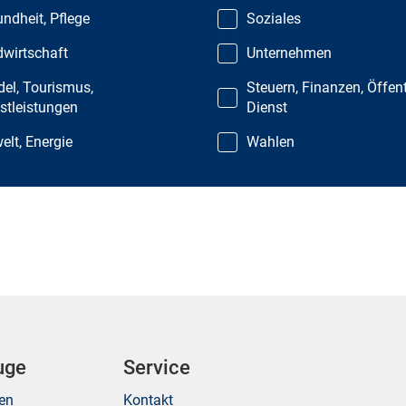
ndheit, Pflege
Soziales
wirtschaft
Unternehmen
el, Tourismus,
Steuern, Finanzen, Öffent
stleistungen
Dienst
lt, Energie
Wahlen
uge
Service
ken
Kontakt