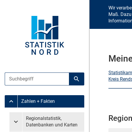
Wir verarb
Maß. Dazu 
Informatio
Meine
Statistika
Suche
Kreis Rend
Suche starten
Zahlen + Fakten
Untermenü Zahlen + Fakten
Region
Untermenü überspringen
Regionalstatistik,
Untermenü Regionalstatistik, Datenbanken und Karten
Datenbanken und Karten