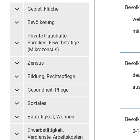
Bevölk
Gebiet, Fläche
Untermenü Gebiet, Fläche
wei
Bevölkerung
Untermenü Bevölkerung
mä
Private Haushalte,
Familien, Erwerbstätige
Untermenü Private Haushalte, Familien, Erwerbstätige (
(Mikrozensus)
Zensus
Bevölk
Untermenü Zensus
deu
Bildung, Rechtspflege
Untermenü Bildung, Rechtspflege
aus
Gesundheit, Pflege
Untermenü Gesundheit, Pflege
Soziales
Untermenü Soziales
Bautätigkeit, Wohnen
Bevölk
Untermenü Bautätigkeit, Wohnen
Erwerbstätigkeit,
0-1
Untermenü Erwerbstätigkeit, Verdienste, Arbeitskosten
Verdienste, Arbeitskosten