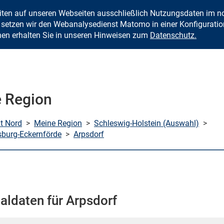
eiten auf unseren Webseiten ausschließlich Nutzungsdaten im
Zum Inhalt springen
setzen wir den Webanalysedienst Matomo in einer Konfiguration 
nen erhalten Sie in unseren Hinweisen zum
Datenschutz.
 Region
mt Nord
>
Meine Region
>
Schleswig-Holstein (Auswahl)
>
sburg-Eckernförde
>
Arpsdorf
aldaten für Arpsdorf