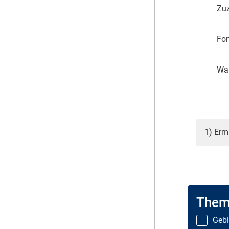
Zuz
For
Wa
1) Erm
Them
Gebi