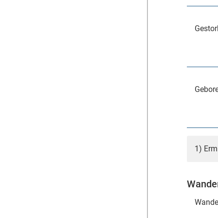
Gestor
Gebore
1) Erm
Wander
Wande