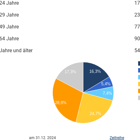
24 Jahre
17
29 Jahre
23
49 Jahre
77
64 Jahre
90
Jahre und älter
54
90
16,3%
17,3%
80
70
5,4%
60
7,4%
50
28,8%
40
30
24,7%
20
10
0
am 31.12. 2024
Zeitreihe