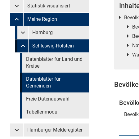
Inhalt
Statistik visualisiert
Untermenü Statistik visualisiert
Bevölk
Meine Region
Untermenü Meine Region
Be
Untermenü überspringen
Hamburg
Untermenü Meine Region Hamburg
Be
Na
Schleswig-Holstein
Untermenü Meine Region Schleswig-Holstein
Wa
Untermenü überspringen
Datenblätter für Land und
Kreise
Datenblätter für
Bevölke
Gemeinden
Freie Datenauswahl
Bevölk
Tabellenmodul
Bevölk
Hamburger Melderegister
Untermenü Hamburger Melderegister