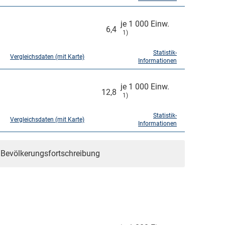
je 1 000 Einw.
6,4
1)
Statistik-
Vergleichsdaten (mit Karte)
Informationen
je 1 000 Einw.
12,8
1)
Statistik-
Vergleichsdaten (mit Karte)
Informationen
r Bevölkerungsfortschreibung