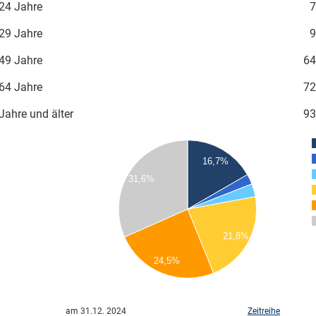
24 Jahre
7
29 Jahre
9
49 Jahre
64
64 Jahre
72
Jahre und älter
93
100
90
16,7%
80
31,6%
70
60
50
40
21,8%
30
20
24,5%
10
0
0
am 31.12. 2024
Zeitreihe