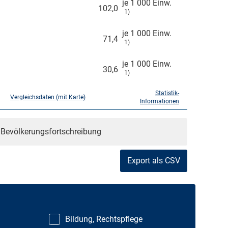
je 1 000 Einw.
102,0
1)
je 1 000 Einw.
71,4
1)
je 1 000 Einw.
30,6
1)
Statistik-
Vergleichsdaten (mit Karte)
Informationen
r Bevölkerungsfortschreibung
Export als CSV
Bildung, Rechtspflege