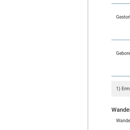
Gestor
Gebore
1) Erm
Wander
Wande