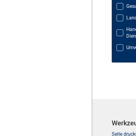
Gesu
Land
Hand
Dien
Umwe
Werkze
Seite druc