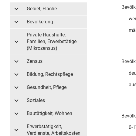
Bevölk
Gebiet, Fläche
Untermenü Gebiet, Fläche
wei
Bevölkerung
Untermenü Bevölkerung
mä
Private Haushalte,
Familien, Erwerbstätige
Untermenü Private Haushalte, Familien, Erwerbstätige (
(Mikrozensus)
Zensus
Bevölk
Untermenü Zensus
deu
Bildung, Rechtspflege
Untermenü Bildung, Rechtspflege
aus
Gesundheit, Pflege
Untermenü Gesundheit, Pflege
Soziales
Untermenü Soziales
Bautätigkeit, Wohnen
Bevölk
Untermenü Bautätigkeit, Wohnen
Erwerbstätigkeit,
0-1
Untermenü Erwerbstätigkeit, Verdienste, Arbeitskosten
Verdienste, Arbeitskosten