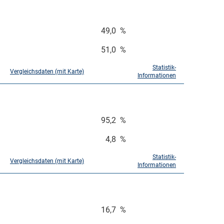
49,0
%
51,0
%
Statistik-
Vergleichsdaten (mit Karte)
Informationen
95,2
%
4,8
%
Statistik-
Vergleichsdaten (mit Karte)
Informationen
16,7
%