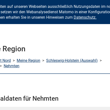
eiten auf unseren Webseiten ausschließlich Nutzungsdaten im
Zum Inhalt springen
setzen wir den Webanalysedienst Matomo in einer Konfiguration 
nen erhalten Sie in unseren Hinweisen zum
Datenschutz.
 Region
mt Nord
>
Meine Region
>
Schleswig-Holstein (Auswahl)
>
>
Nehmten
aldaten für Nehmten