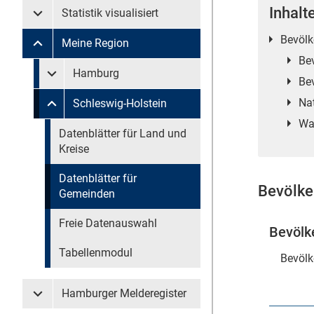
Inhalt
Statistik visualisiert
Untermenü Statistik visualisiert
Bevölk
Meine Region
Untermenü Meine Region
Be
Untermenü überspringen
Hamburg
Untermenü Meine Region Hamburg
Be
Na
Schleswig-Holstein
Untermenü Meine Region Schleswig-Holstein
Wa
Untermenü überspringen
Datenblätter für Land und
Kreise
Datenblätter für
Bevölke
Gemeinden
Freie Datenauswahl
Bevölk
Tabellenmodul
Bevölk
Hamburger Melderegister
Untermenü Hamburger Melderegister