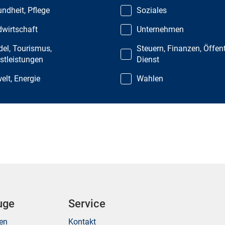
ndheit, Pflege
Soziales
wirtschaft
Unternehmen
el, Tourismus,
Steuern, Finanzen, Öffent
stleistungen
Dienst
lt, Energie
Wahlen
uge
Service
ken
Kontakt