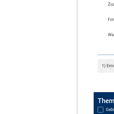
Zuz
For
Wa
1) Erm
Them
Gebi