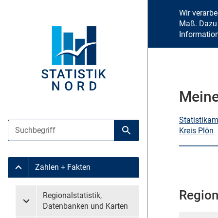
Wir verarb
Maß. Dazu 
Informatio
Meine
Statistika
Suche
Kreis Plön
Suche starten
Zahlen + Fakten
Untermenü Zahlen + Fakten
Region
Untermenü überspringen
Regionalstatistik,
Untermenü Regionalstatistik, Datenbanken und Karten
Datenbanken und Karten