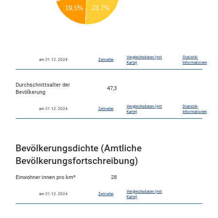
25
23,7%
19,5%
20
15
10
5
0
Vergleichsdaten (mit
Statistik-
am 31.12. 2024
Zeitreihe
Karte)
Informationen
Durchschnittsalter der
47,3
Bevölkerung
Vergleichsdaten (mit
Statistik-
am 31.12. 2024
Zeitreihe
Karte)
Informationen
Bevölkerungsdichte (Amtliche
Bevölkerungsfortschreibung)
Einwohner:innen pro km²
28
Vergleichsdaten (mit
am 31.12. 2024
Zeitreihe
Karte)