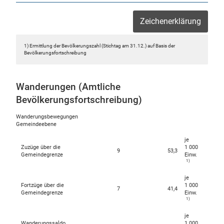
Zeichenerklärung
1) Ermittlung der Bevölkerungszahl (Stichtag am 31.12.) auf Basis der
Bevölkerungsfortschreibung
Wanderungen (Amtliche
Bevölkerungsfortschreibung)
Wanderungsbewegungen
Gemeindeebene
je
Zuzüge über die
1 000
9
53,3
Gemeindegrenze
Einw.
1)
je
Fortzüge über die
1 000
7
41,4
Gemeindegrenze
Einw.
1)
je
Wanderungssaldo
1 000