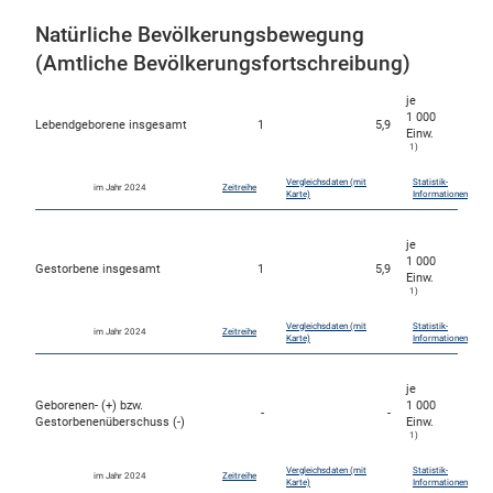
Natürliche Bevölkerungsbewegung
(Amtliche Bevölkerungsfortschreibung)
je
1 000
Lebendgeborene insgesamt
1
5,9
Einw.
1)
Vergleichsdaten (mit
Statistik-
im Jahr 2024
Zeitreihe
Karte)
Informationen
je
1 000
Gestorbene insgesamt
1
5,9
Einw.
1)
Vergleichsdaten (mit
Statistik-
im Jahr 2024
Zeitreihe
Karte)
Informationen
je
Geborenen- (+) bzw.
1 000
-
-
Gestorbenenüberschuss (-)
Einw.
1)
Vergleichsdaten (mit
Statistik-
im Jahr 2024
Zeitreihe
Karte)
Informationen