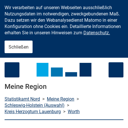
Wir verarbeiten auf unseren Webseiten ausschließlich
Zum Inhalt springen
Nutzungsdaten im notwendigen, zweckgebundenen Maß.
Dazu setzen wir den Webanalysedienst Matomo in einer
Konfiguration ohne Cookies ein. Detaillierte Informationen
erhalten Sie in unseren Hinweisen zum
Datenschutz.
Schließen
Menü öffnen
Meine Region
Statistikamt Nord
>
Meine Region
>
Schleswig-Holstein (Auswahl)
>
Kreis Herzogtum Lauenburg
>
Worth
che starten