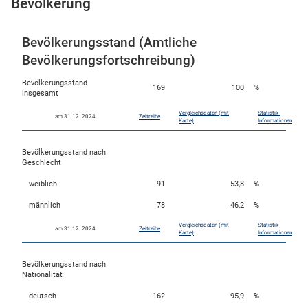
Bevölkerung
Bevölkerungsstand (Amtliche
Bevölkerungsfortschreibung)
Bevölkerungsstand
169
100
%
insgesamt
Vergleichsdaten (mit
Statistik-
am 31.12. 2024
Zeitreihe
Karte)
Informationen
Bevölkerungsstand nach
stätige (Mikrozensus)
Geschlecht
weiblich
91
53,8
%
männlich
78
46,2
%
Vergleichsdaten (mit
Statistik-
am 31.12. 2024
Zeitreihe
Karte)
Informationen
Bevölkerungsstand nach
Nationalität
deutsch
162
95,9
%