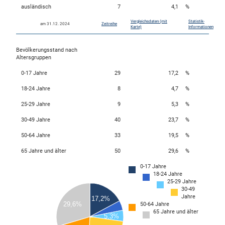
ausländisch
7
4,1
%
Vergleichsdaten (mit
Statistik-
am 31.12. 2024
Zeitreihe
skosten
Karte)
Informationen
Bevölkerungsstand nach
Altersgruppen
0-17 Jahre
29
17,2
%
18-24 Jahre
8
4,7
%
25-29 Jahre
9
5,3
%
n
30-49 Jahre
40
23,7
%
50-64 Jahre
33
19,5
%
65 Jahre und älter
50
29,6
%
nst
0-17 Jahre
18-24 Jahre
50
25-29 Jahre
45
30-49
40
Jahre
17,2%
29,6%
50-64 Jahre
35
65 Jahre und älter
5,3%
30