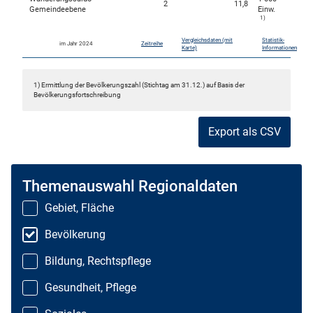
2
11,8
Gemeindeebene
Einw.
1)
Vergleichsdaten (mit
Statistik-
im Jahr 2024
Zeitreihe
Karte)
Informationen
1) Ermittlung der Bevölkerungszahl (Stichtag am 31.12.) auf Basis der
Bevölkerungsfortschreibung
Export als CSV
Themenauswahl Regionaldaten
Gebiet, Fläche
Bevölkerung
Bildung, Rechtspflege
Gesundheit, Pflege