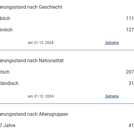
erungsstand nach Geschlecht
blich
111
nnlich
127
am 31.12. 2024
Zeitreihe
Mikrozensus)
erungsstand nach Nationalität
tsch
207
ländisch
31
am 31.12. 2024
Zeitreihe
erungsstand nach Altersgruppen
7 Jahre
41