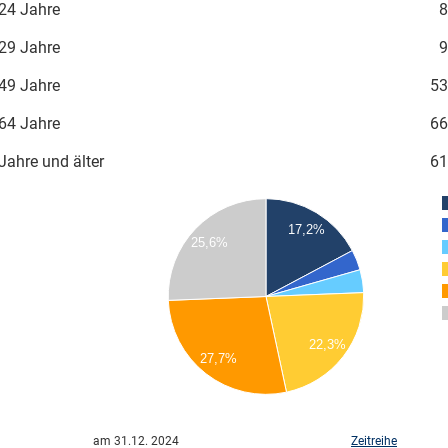
24 Jahre
8
29 Jahre
9
49 Jahre
53
64 Jahre
66
Jahre und älter
61
70
65
17,2%
60
25,6%
55
50
45
40
35
30
25
22,3%
20
27,7%
15
10
5
0
am 31.12. 2024
Zeitreihe