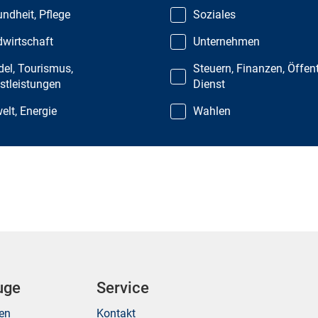
ndheit, Pflege
Soziales
wirtschaft
Unternehmen
el, Tourismus,
Steuern, Finanzen, Öffent
stleistungen
Dienst
lt, Energie
Wahlen
uge
Service
ken
Kontakt