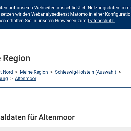
eiten auf unseren Webseiten ausschließlich Nutzungsdaten im
Zum Inhalt springen
setzen wir den Webanalysedienst Matomo in einer Konfiguration 
nen erhalten Sie in unseren Hinweisen zum
Datenschutz.
 Region
mt Nord
>
Meine Region
>
Schleswig-Holstein (Auswahl)
>
burg
>
Altenmoor
aldaten für Altenmoor