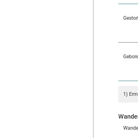
Gestor
Gebore
1) Erm
Wander
Wande