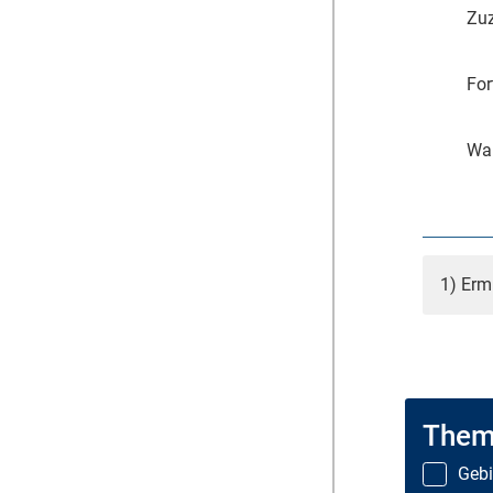
Zuz
For
Wa
1) Erm
Them
Gebi