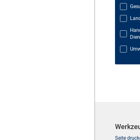
Gesu
Land
Hand
Dien
Umwe
Werkze
Seite druc