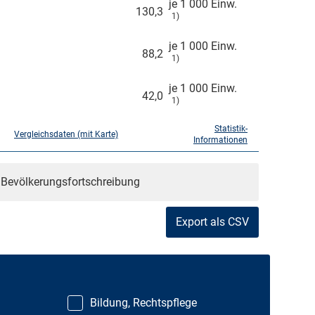
je 1 000 Einw.
130,3
1)
je 1 000 Einw.
88,2
1)
je 1 000 Einw.
42,0
1)
Statistik-
Vergleichsdaten (mit Karte)
Informationen
r Bevölkerungsfortschreibung
Export als CSV
Bildung, Rechtspflege