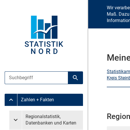
Wir verarb
Maß. Dazu 
Informatio
Meine
Statistika
Suche
Kreis Stein
Suche starten
Zahlen + Fakten
Untermenü Zahlen + Fakten
Region
Untermenü überspringen
Regionalstatistik,
Untermenü Regionalstatistik, Datenbanken und Karten
Datenbanken und Karten