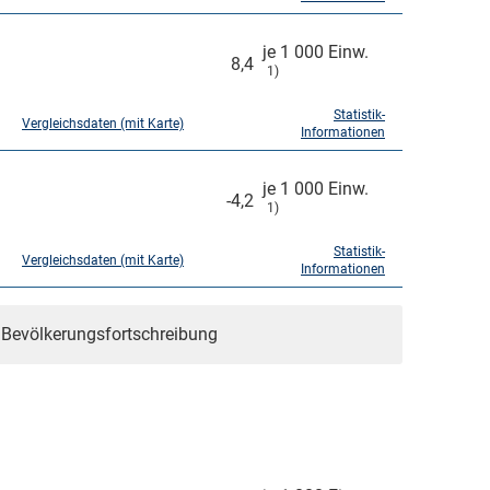
je 1 000 Einw.
8,4
1)
Statistik-
Vergleichsdaten (mit Karte)
Informationen
je 1 000 Einw.
-4,2
1)
Statistik-
Vergleichsdaten (mit Karte)
Informationen
r Bevölkerungsfortschreibung