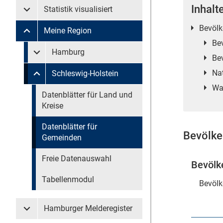
Inhalt
Statistik visualisiert
Untermenü Statistik visualisiert
Bevölk
Meine Region
Untermenü Meine Region
Be
Untermenü überspringen
Hamburg
Untermenü Meine Region Hamburg
Be
Na
Schleswig-Holstein
Untermenü Meine Region Schleswig-Holstein
Wa
Untermenü überspringen
Datenblätter für Land und
Kreise
Datenblätter für
Bevölke
Gemeinden
Freie Datenauswahl
Bevölk
Tabellenmodul
Bevölk
Hamburger Melderegister
Untermenü Hamburger Melderegister