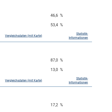
46,6
%
53,4
%
Statistik-
Vergleichsdaten (mit Karte)
Informationen
87,0
%
13,0
%
Statistik-
Vergleichsdaten (mit Karte)
Informationen
17,2
%