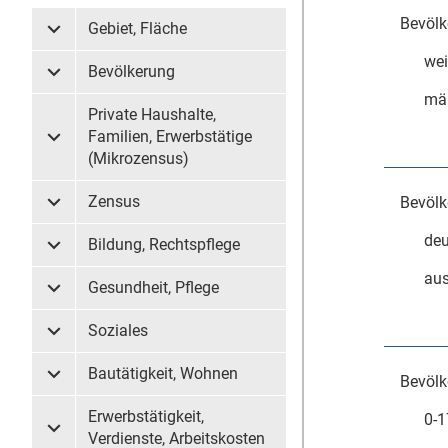
Bevölk
Gebiet, Fläche
Untermenü Gebiet, Fläche
wei
Bevölkerung
Untermenü Bevölkerung
mä
Private Haushalte,
Familien, Erwerbstätige
Untermenü Private Haushalte, Familien, Erwerbstätige (
(Mikrozensus)
Zensus
Bevölk
Untermenü Zensus
deu
Bildung, Rechtspflege
Untermenü Bildung, Rechtspflege
aus
Gesundheit, Pflege
Untermenü Gesundheit, Pflege
Soziales
Untermenü Soziales
Bautätigkeit, Wohnen
Bevölk
Untermenü Bautätigkeit, Wohnen
Erwerbstätigkeit,
0-1
Untermenü Erwerbstätigkeit, Verdienste, Arbeitskosten
Verdienste, Arbeitskosten